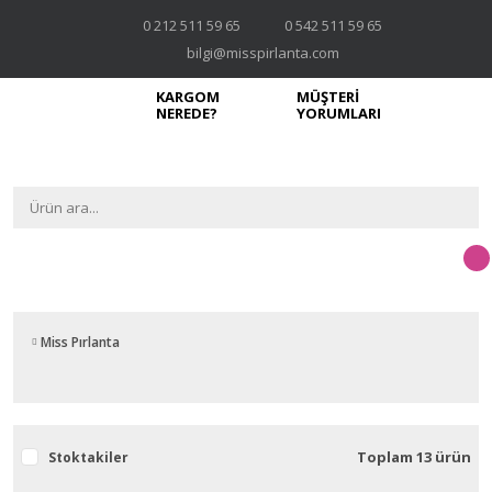
0 212 511 59 65
0 542 511 59 65
bilgi@misspirlanta.com
KARGOM
MÜŞTERİ
NEREDE?
YORUMLARI
Miss Pırlanta
Toplam 13 ürün
Stoktakiler