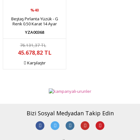
%40
Beştaş Pırlanta Yüzük - G
Renk 0.50 Karat 14 Ayar
YZA00368
76.131,37 TL
45.678,82 TL
Karşılaştır
Bizi Sosyal Medyadan Takip Edin