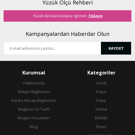
Yüzük Ölçü Rehberi
Yüzük ölçünüzü kolayca öğrenin,
Tıklayın
Kampanyalardan Haberdar Olun
KAYDET
Kurumsal
Kategoriler
Hakkımızda
Yüzük
İletişim Bilgilerimiz
Kolye
Banka Hesap Bilgilerimiz
Küpe
Mağaza Yol Tarifi
Hızma
Müşteri Yorumları
Bileklik
Blog
Elmas