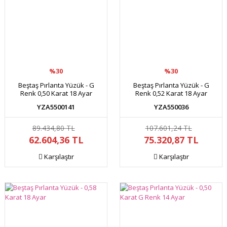
%30
%30
Beştaş Pırlanta Yüzük - G
Beştaş Pırlanta Yüzük - G
Renk 0,50 Karat 18 Ayar
Renk 0,52 Karat 18 Ayar
YZA5500141
YZA550036
89.434,80 TL
107.601,24 TL
62.604,36 TL
75.320,87 TL
Karşılaştır
Karşılaştır