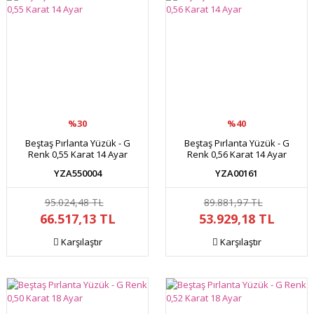
%30
%40
Beştaş Pırlanta Yüzük - G
Beştaş Pırlanta Yüzük - G
Renk 0,55 Karat 14 Ayar
Renk 0,56 Karat 14 Ayar
YZA550004
YZA00161
95.024,48 TL
89.881,97 TL
66.517,13 TL
53.929,18 TL
Karşılaştır
Karşılaştır