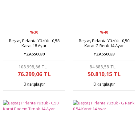
%30
%40
Beştaş Pırlanta Yüzük - 0,58
Beştaş Pırlanta Yüzük - 0,50
Karat 18 Ayar
Karat G Renk 14 Ayar
YZA550039
YZA550033
108.998,66 TL
84.683,58 TL
76.299,06 TL
50.810,15 TL
Karşılaştır
Karşılaştır