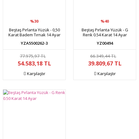
%30
%40
Beştaş Pırlanta Yüzük - 0,50
Beştaş Pırlanta Yüzük - G
Karat Badem Tırnak 14 Ayar
Renk 0.54 Karat 14 Ayar
YZA5500262-3
YZ00494
77.975,97 TL
66.349,44 TL
54.583,18 TL
39.809,67 TL
Karşılaştır
Karşılaştır