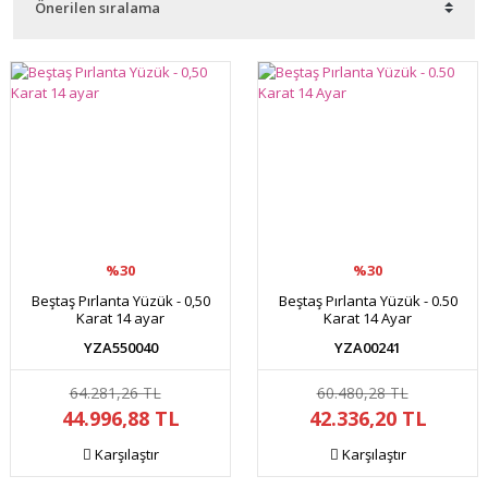
%30
%30
Beştaş Pırlanta Yüzük - 0,50
Beştaş Pırlanta Yüzük - 0.50
Karat 14 ayar
Karat 14 Ayar
YZA550040
YZA00241
64.281,26 TL
60.480,28 TL
44.996,88 TL
42.336,20 TL
Karşılaştır
Karşılaştır