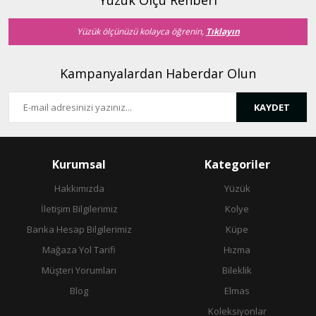
Yüzük Ölçü Rehberi
Bu ürüne benzer farklı alternatifler olmalı.
Yüzük ölçünüzü kolayca öğrenin,
Tıklayın
Kampanyalardan Haberdar Olun
KAYDET
Gönder
Kurumsal
Kategoriler
Hakkımızda
Yüzük
İletişim Bilgilerimiz
Kolye
Banka Hesap Bilgilerimiz
Küpe
Mağaza Yol Tarifi
Hızma
Müşteri Yorumları
Bileklik
Blog
Elmas
Koleksiyonlar