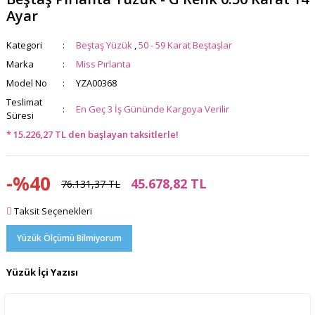
Ayar
Kategori
Beştaş Yüzük
,
50 - 59 Karat Beştaşlar
Marka
Miss Pırlanta
Model No
YZA00368
Teslimat
En Geç 3 İş Gününde Kargoya Verilir
Süresi
* 15.226,27 TL den başlayan taksitlerle!
-%40
45.678,82 TL
76.131,37 TL
Taksit Seçenekleri
Yüzük Ölçümü Bilmiyorum
Yüzük İçi Yazısı