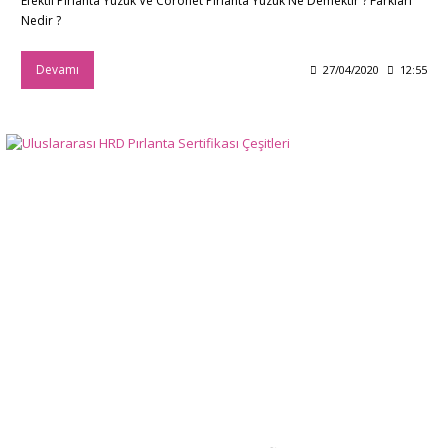
Efektli Pırlanta Yüzük Ve Coronet Pırlanta Yüzük Ne Demektir ? Farkları
Nedir ?
Devamı
27/04/2020
12:55