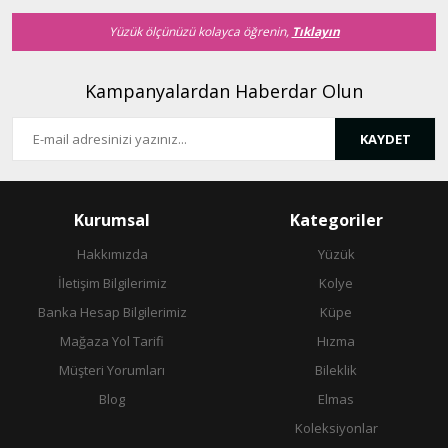
Yüzük ölçünüzü kolayca öğrenin,
Tıklayın
Kampanyalardan Haberdar Olun
KAYDET
Kurumsal
Kategoriler
Hakkımızda
Yüzük
İletişim Bilgilerimiz
Kolye
Banka Hesap Bilgilerimiz
Küpe
Mağaza Yol Tarifi
Hızma
Müşteri Yorumları
Bileklik
Blog
Elmas
Koleksiyonlar