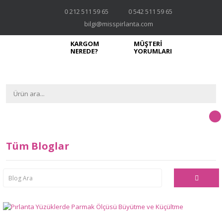
0 212 511 59 65
0 542 511 59 65
bilgi@misspirlanta.com
KARGOM
MÜŞTERİ
NEREDE?
YORUMLARI
Tüm Bloglar