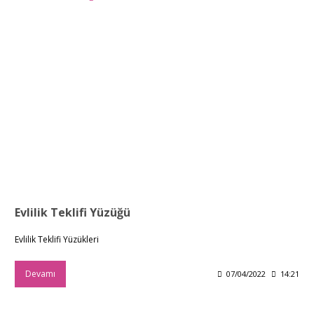
Evlilik Teklifi Yüzüğü
Evlilik Teklifi Yüzükleri
Devamı
07/04/2022
14:21