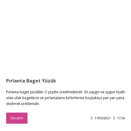
Pırlanta Baget Yüzük
Pırlanta baget yüzükler 2 çeşitte üretilmektedir. En yaygın ve uygun fiyatlı
olan ufak bagetlerin ve pırlantaların birbirlerine boşluksuz yan yan yana
dizilerek üretilenidir.
Devamı
17/05/2021
17:36