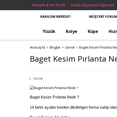
İletişim & Yol Tarifi
Yüzük Ölçünüzü Öğrenin
KARGOM NEREDE?
MÜŞTERİ YORUM
Yüzük
Kolye
Küpe
Hız
Anasayfa
Bloglar
Genel
Baget Kesim Pırlanta Ne
Baget Kesim Pırlanta Ne
Genel
Baget Kesim Pırlanta Nedir ?
14 farklı açıdan kesilen dikdörtgen forma sahip olan 