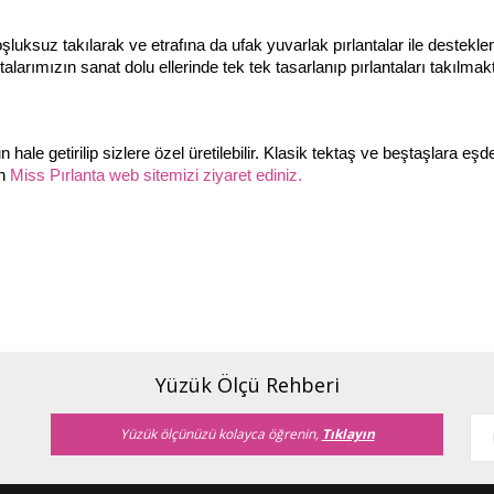
uksuz takılarak ve etrafına da ufak yuvarlak pırlantalar ile desteklene
arımızın sanat dolu ellerinde tek tek tasarlanıp pırlantaları takılmakt
hale getirilip sizlere özel üretilebilir. Klasik tektaş ve beştaşlara eşd
n 
Miss Pırlanta web sitemizi ziyaret ediniz.
Yüzük Ölçü Rehberi
Yüzük ölçünüzü kolayca öğrenin,
Tıklayın