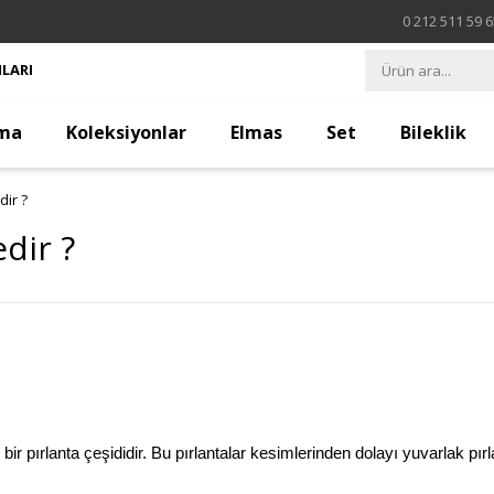
0 212 511 59 
LARI
ma
Koleksiyonlar
Elmas
Set
Bileklik
dir ?
dir ?
bir pırlanta çeşididir. Bu pırlantalar kesimlerinden dolayı yuvarlak pır