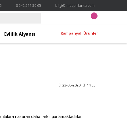
65
0 542 511 59 65
bilgi@misspirlanta.com
Kampanyalı Ürünler
Evlilik Alyansı
23-06-2020
14:35
lantalara nazaran daha farklı parlamaktadırlar.