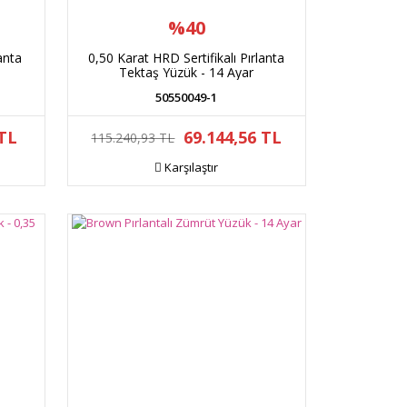
%40
anta
0,50 Karat HRD Sertifikalı Pırlanta
Tektaş Yüzük - 14 Ayar
50550049-1
 TL
69.144,56 TL
115.240,93 TL
Karşılaştır