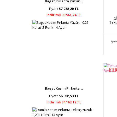
Baget Pırlanta Yüzük ...
Fiyat :
57.088,20 TL
İndirimli 39.961,74 TL
Gİ
Tekt
67.
FI
Baget Kesim Pırlanta ...
Fiyat :
56.938,53 TL
İndirimli 34.163,12 TL