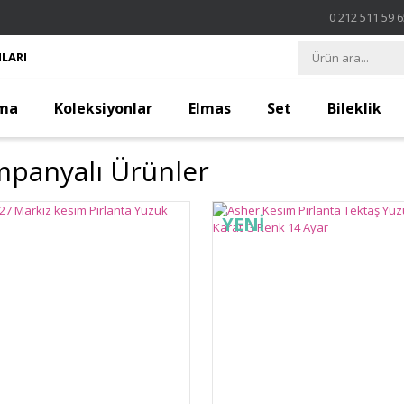
0 212 511 59 
LARI
ma
Koleksiyonlar
Elmas
Set
Bileklik
panyalı Ürünler
YENİ