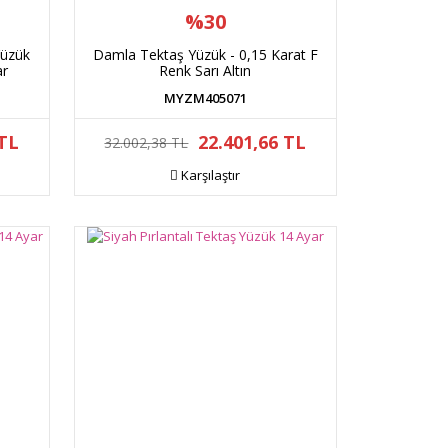
%30
Yüzük
Damla Tektaş Yüzük - 0,15 Karat F
ar
Renk Sarı Altın
MYZM405071
 TL
22.401,66 TL
32.002,38 TL
Karşılaştır