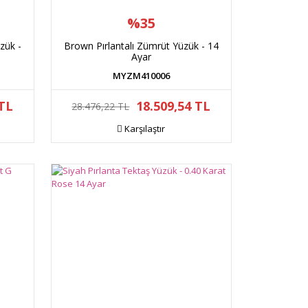
%35
zük -
Brown Pırlantalı Zümrüt Yüzük - 14
Ayar
MYZM410006
 TL
18.509,54 TL
28.476,22 TL
Karşılaştır