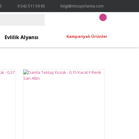
65
0 542 511 59 65
bilgi@misspirlanta.com
Kampanyalı Ürünler
Evlilik Alyansı