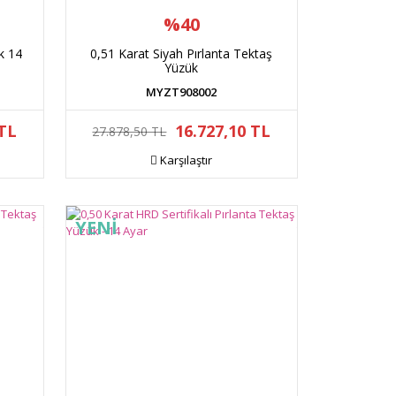
%40
k 14
0,51 Karat Siyah Pırlanta Tektaş
Yüzük
MYZT908002
 TL
16.727,10 TL
27.878,50 TL
Karşılaştır
YENİ