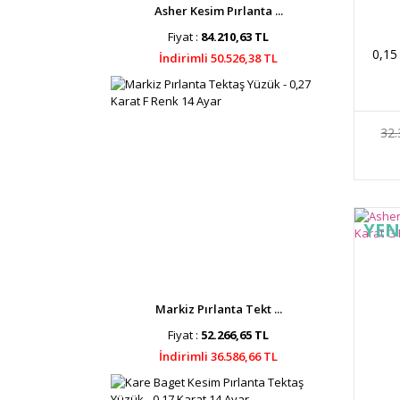
Asher Kesim Pırlanta ...
Fiyat :
84.210,63 TL
0,15
İndirimli 50.526,38 TL
32.
YEN
Markiz Pırlanta Tekt ...
Fiyat :
52.266,65 TL
İndirimli 36.586,66 TL