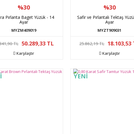
%30
%30
ıra Pırlanta Baget Yüzük - 14
Safir ve Pırlantalı Tektaş Yüz
Ayar
Ayar
MYZM409019
MYZT909031
50.289,33 TL
18.103,53
841,90 TL
25.862,19 TL
Karşılaştır
Karşılaştır
İ
YENİ