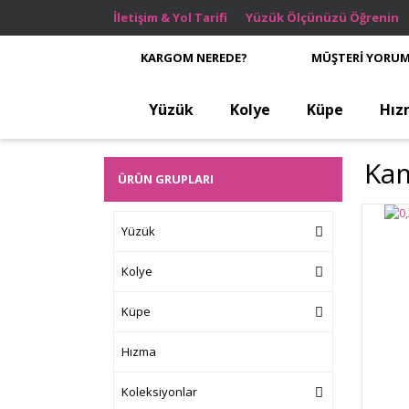
İletişim & Yol Tarifi
Yüzük Ölçünüzü Öğrenin
KARGOM NEREDE?
MÜŞTERİ YORUM
Yüzük
Kolye
Küpe
Hız
Kam
ÜRÜN GRUPLARI
Yüzük
Kolye
Küpe
Hızma
Koleksiyonlar