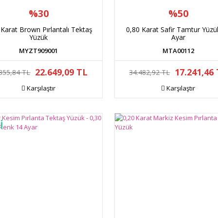
%30
%50
 Karat Brown Pırlantalı Tektaş
0,80 Karat Safir Tamtur Yüzü
Yüzük
Ayar
MYZT909001
MTA00112
22.649,09 TL
17.241,46
355,84 TL
34.482,92 TL
Karşılaştır
Karşılaştır
İ