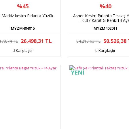
%45
%40
 Markiz kesim Pırlanta Yüzük
Asher Kesim Pırlanta Tektaş 
- 0,37 Karat G Renk 14 Ay
MYZM404015
MYZM402011
26.498,31 TL
50.526,38
178,74 TL
84.210,63 TL
Karşılaştır
Karşılaştır
YENİ