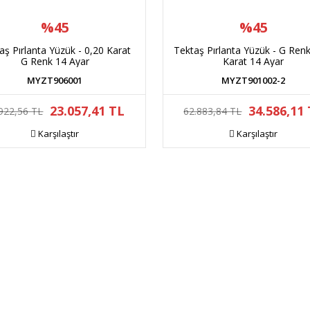
%45
%45
aş Pırlanta Yüzük - 0,20 Karat
Tektaş Pırlanta Yüzük - G Ren
G Renk 14 Ayar
Karat 14 Ayar
MYZT906001
MYZT901002-2
23.057,41 TL
34.586,11
922,56 TL
62.883,84 TL
Karşılaştır
Karşılaştır