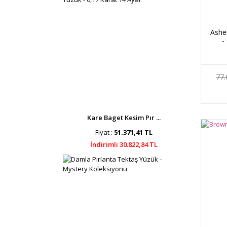
Ashe
-
77.
Kare Baget Kesim Pır ...
Fiyat :
51.371,41 TL
İndirimli 30.822,84 TL