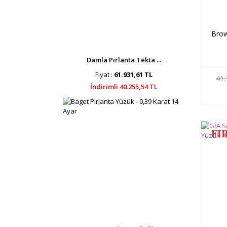
Brow
Damla Pırlanta Tekta ...
Fiyat :
61.931,61 TL
41.
İndirimli 40.255,54 TL
FI