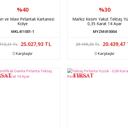
%40
%30
n ve Mavi Pırlantalı Kartanesi
Markiz Kesim Yakut Tektaş Yü
Kolye
0,35 Karat 14 Ayar
MKL411001-1
MYZM410004
25.027,93 TL
20.439,47
713,21 TL
29.199,25 TL
Karşılaştır
Karşılaştır
RSAT
FIRSAT