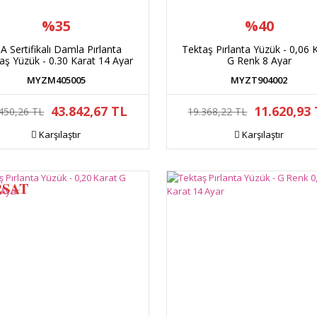
%35
%40
A Sertifikalı Damla Pırlanta
Tektaş Pırlanta Yüzük - 0,06 
aş Yüzük - 0.30 Karat 14 Ayar
G Renk 8 Ayar
MYZM405005
MYZT904002
43.842,67 TL
11.620,93
450,26 TL
19.368,22 TL
Karşılaştır
Karşılaştır
RSAT