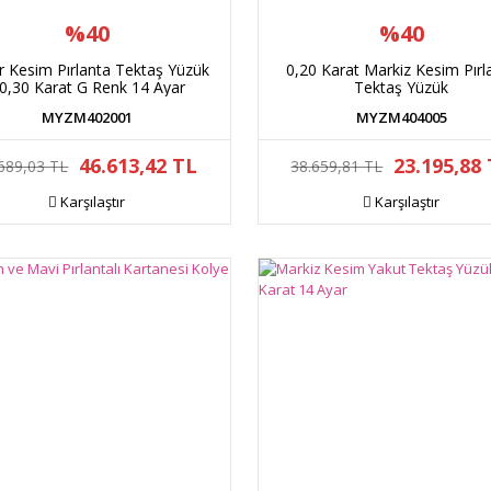
%40
%40
r Kesim Pırlanta Tektaş Yüzük
0,20 Karat Markiz Kesim Pırl
 0,30 Karat G Renk 14 Ayar
Tektaş Yüzük
MYZM402001
MYZM404005
46.613,42 TL
23.195,88
689,03 TL
38.659,81 TL
Karşılaştır
Karşılaştır