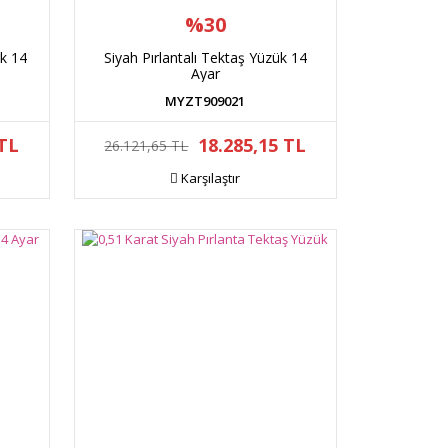
%30
ük 14
Siyah Pırlantalı Tektaş Yüzük 14
Ayar
MYZT909021
 TL
18.285,15 TL
26.121,65 TL
Karşılaştır