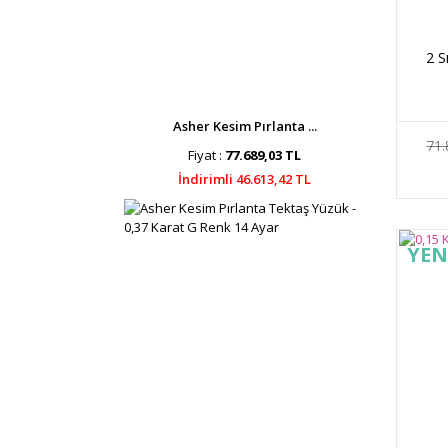
2 S
Asher Kesim Pırlanta ...
71.
Fiyat :
77.689,03 TL
İndirimli 46.613,42 TL
YEN