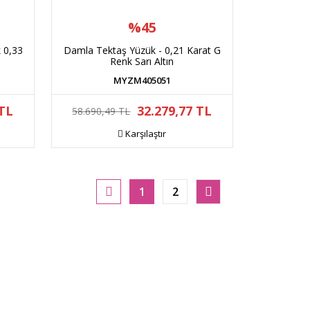
%45
k 0,33
Damla Tektaş Yüzük - 0,21 Karat G
Renk Sarı Altın
MYZM405051
 TL
32.279,77 TL
58.690,49 TL
Karşılaştır
1
2