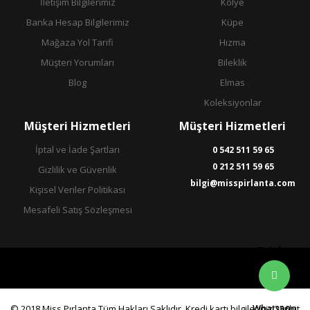
İletişim Bilgilerimiz
Kolye
Banka Hesap Bilgilerimiz
Küpe
Mağaza Yol Tarifi
Hızma
Müşteri Yorumları
Bileklik
Blog
Elmas
Koleksiyonlar
Müşteri Hizmetleri
Müşteri Hizmetleri
İptal ve İade Şartları
0 542 511 59 65
0 212 511 59 65
Gizlilik ve Güvenlik
bilgi@misspirlanta.com
Kişisel Veriler Politikası
Mesafeli Satış Sözleşmesi
Telefon
Whatsapp
© 2018 Miss Pırlanta Tüm Hakları Saklıdır. Kredi kartı bilgileriniz 256bit