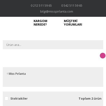
0 212 511 59 65
0 542 511 59 65
bilgi@misspirlanta.com
KARGOM
MÜŞTERİ
NEREDE?
YORUMLARI
Miss Pırlanta
Toplam 2 ürün
Stoktakiler