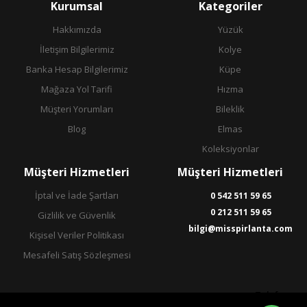
Kurumsal
Kategoriler
Hakkımızda
Yüzük
İletişim Bilgilerimiz
Kolye
Banka Hesap Bilgilerimiz
Küpe
Mağaza Yol Tarifi
Hızma
Müşteri Yorumları
Bileklik
Blog
Elmas
Koleksiyonlar
Müşteri Hizmetleri
Müşteri Hizmetleri
İptal ve İade Şartları
0 542 511 59 65
0 212 511 59 65
Gizlilik ve Güvenlik
bilgi@misspirlanta.com
Kişisel Veriler Politikası
Mesafeli Satış Sözleşmesi
Telefon