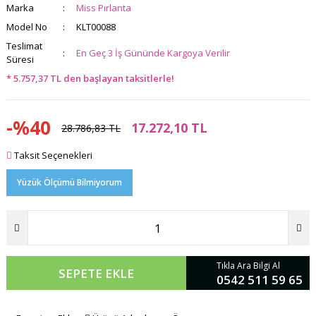
Marka
Miss Pırlanta
Model No
KLT00088
Teslimat
En Geç 3 İş Gününde Kargoya Verilir
Süresi
* 5.757,37 TL den başlayan taksitlerle!
-%40
17.272,10 TL
28.786,83 TL
Taksit Seçenekleri
Yüzük Ölçümü Bilmiyorum
Tıkla Ara Bilgi Al
SEPETE EKLE
0542 511 59 65