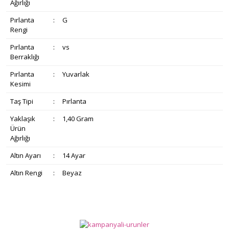
Ağırlığı
Pırlanta
:
G
Rengi
Pırlanta
:
vs
Berraklığı
Pırlanta
:
Yuvarlak
Kesimi
Taş Tipi
:
Pırlanta
Yaklaşık
:
1,40 Gram
Ürün
Ağırlığı
Altın Ayarı
:
14 Ayar
Altın Rengi
:
Beyaz
Bu ürünün fiyat bilgisi, resim, ürün açıklamalarında ve diğer
konularda yetersiz gördüğünüz noktaları öneri formunu
Bu ürüne ilk yorumu siz yapın!
Ürün hakkında henüz soru sorulmamış.
kullanarak tarafımıza iletebilirsiniz.