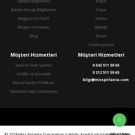
İletişim Bilgilerimiz
Kolye
Banka Hesap Bilgilerimiz
Küpe
Mağaza Yol Tarifi
Hızma
Müşteri Yorumları
Bileklik
Blog
Elmas
Koleksiyonlar
Müşteri Hizmetleri
Müşteri Hizmetleri
İptal ve İade Şartları
0 542 511 59 65
0 212 511 59 65
Gizlilik ve Güvenlik
bilgi@misspirlanta.com
Kişisel Veriler Politikası
Mesafeli Satış Sözleşmesi
Telefon
Whatsapp
© 2018 Miss Pırlanta Tüm Hakları Saklıdır. Kredi kartı bilgileriniz 256bit