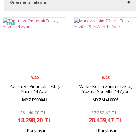
YENİ
%30
%25
Zümrüt ve Pırlantalı Tektaş
Markiz Kesim Zümrüt Tektaş
Yüzük 14 Ayar
Yüzük - Sarı Altın 14 Ayar
MYZT909041
MYZM410005
26.140,28 TL
27.252,63 TL
18.298,20 TL
20.439,47 TL
Karşılaştır
Karşılaştır