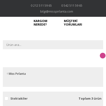
0 212 511 59 65
0 542 511 59 65
bilgi@misspirlanta.com
KARGOM
MÜŞTERİ
NEREDE?
YORUMLARI
Miss Pırlanta
Toplam 3 ürün
Stoktakiler