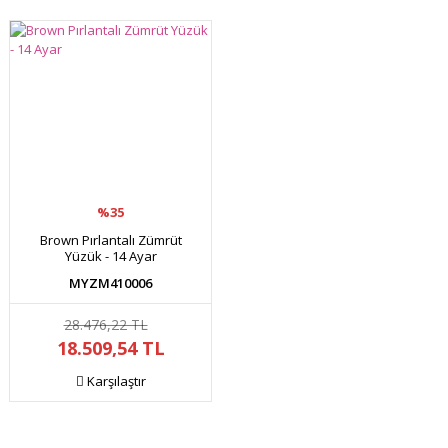
%35
Brown Pırlantalı Zümrüt
Yüzük - 14 Ayar
MYZM410006
28.476,22 TL
18.509,54 TL
Karşılaştır