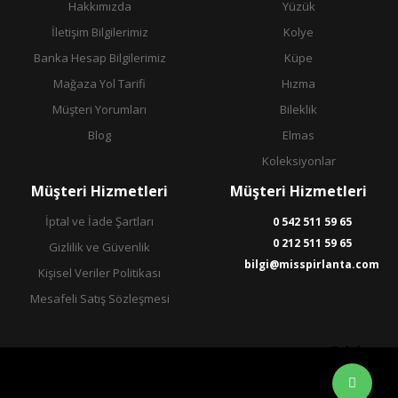
Hakkımızda
Yüzük
İletişim Bilgilerimiz
Kolye
Banka Hesap Bilgilerimiz
Küpe
Mağaza Yol Tarifi
Hızma
Müşteri Yorumları
Bileklik
Blog
Elmas
Koleksiyonlar
Müşteri Hizmetleri
Müşteri Hizmetleri
İptal ve İade Şartları
0 542 511 59 65
0 212 511 59 65
Gizlilik ve Güvenlik
bilgi@misspirlanta.com
Kişisel Veriler Politikası
Mesafeli Satış Sözleşmesi
Telefon