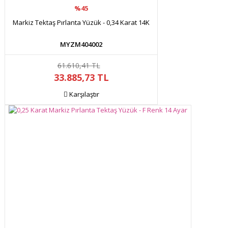
%45
Markiz Tektaş Pırlanta Yüzük - 0,34 Karat 14K
MYZM404002
61.610,41 TL
33.885,73 TL
Karşılaştır