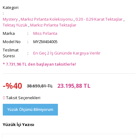
Kategori
Mystery
,
Markiz Pırlanta Koleksiyonu
,
0.20 - 0.29 Karat Tektaşlar
,
Tektaş Yüzük
,
Markiz Pırlanta Tektaşlar
Marka
Miss Pırlanta
Model No
MYZM404005
Teslimat
En Geç 2 İş Gününde Kargoya Verilir
Süresi
* 7.731,96 TL den başlayan taksitlerle!
-%40
23.195,88 TL
38.659,81 TL
Taksit Seçenekleri
Yüzük Ölçümü Bilmiyorum
Yüzük İçi Yazısı