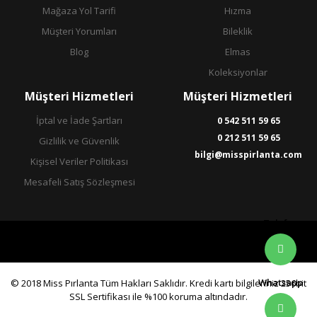
Mağaza Yol Tarifi
Hızma
Müşteri Yorumları
Bileklik
Blog
Elmas
Koleksiyonlar
Müşteri Hizmetleri
Müşteri Hizmetleri
İptal ve İade Şartları
0 542 511 59 65
0 212 511 59 65
Gizlilik ve Güvenlik
bilgi@misspirlanta.com
Kişisel Veriler Politikası
Mesafeli Satış Sözleşmesi
Telefon
Whatsapp
© 2018 Miss Pırlanta Tüm Hakları Saklıdır. Kredi kartı bilgileriniz 256bit
SSL Sertifikası ile %100 koruma altındadır.