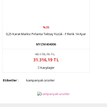
%35
0,25 Karat Markiz Pırlanta Tektaş Yüzük - F Renk 14 Ayar
MYZM404006
48.178,76 TL
31.316,19 TL
Karşılaştır
Etiketler :
kampanyalı ürünler