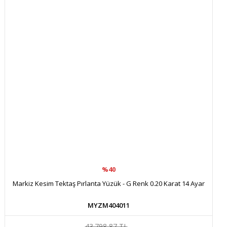
Ürün açıklamasında eksik bilgiler bulunuyor.
Ürün bilgilerinde hatalar bulunuyor.
Ürün fiyatı diğer sitelerden daha pahalı.
Bu ürüne benzer farklı alternatifler olmalı.
Gönder
%40
Markiz Kesim Tektaş Pırlanta Yüzük - G Renk 0.20 Karat 14 Ayar
MYZM404011
43.798,87 TL