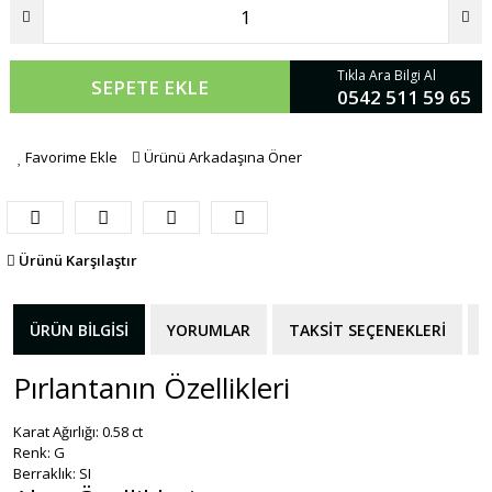
Tıkla Ara Bilgi Al
SEPETE EKLE
0542 511 59 65
Favorime Ekle
Ürünü Arkadaşına Öner
Ürünü Karşılaştır
ÜRÜN BILGISI
YORUMLAR
TAKSIT SEÇENEKLERI
Pırlantanın Özellikleri
Karat Ağırlığı: 0.58 ct
Renk: G
Berraklık: SI