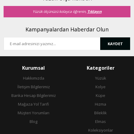
Bu ürüne benzer farklı alternatifler olmalı.
Yüzük ölçünüzü kolayca öğrenin,
Tıklayın
Kampanyalardan Haberdar Olun
KAYDET
Gönder
Kurumsal
Kategoriler
Hakkımızda
Yüzük
İletişim Bilgilerimiz
Kolye
Banka Hesap Bilgilerimiz
Küpe
Mağaza Yol Tarifi
Hızma
Müşteri Yorumları
Bileklik
Blog
Elmas
Koleksiyonlar