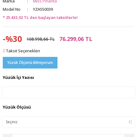
Marka
Miss Pırlanta
Model No
YZA550039
* 25.433,02 TL den başlayan taksitlerle!
-%30
76.299,06 TL
108.998,66 TL
Taksit Seçenekleri
Yüzük Ölçümü Bilmiyorum
Yüzük İçi Yazısı
Yüzük Ölçüsü