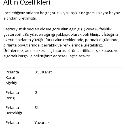
Altın Özellikleri
İncelediğiniz pırlanta beştaş yüzük yaklaşık 3.62 gram 18 ayar beyaz
altından üretilmiştir.
Beştaş yüzük seçilen ölçüye göre altın ağırlığı (+) veya (-) farklılık
gösterebilir. Bu yüzden ağırlığı yaklaşık olarak belirtilmiştir. İsteğiniz
üzerine pırlanta yüzüğü farklı altın renklerinde, parmak ölçülerinde,
pırlanta boyutlarında, berraklık ve renklerinde üretebiliriz.
Ürünlerimiz, adınıza kesilmiş faturası, ürün sertifikası, şık kutusu ve
sigortalı kargo ile belirttiğiniz adrese ulaştırılacaktır.
Pırlanta
:
0,58 Karat
Karat
Ağırlığı
Pırlanta
:
G
Rengi
Pırlanta
:
SI
Berraklığı
Pırlanta
:
Yuvarlak