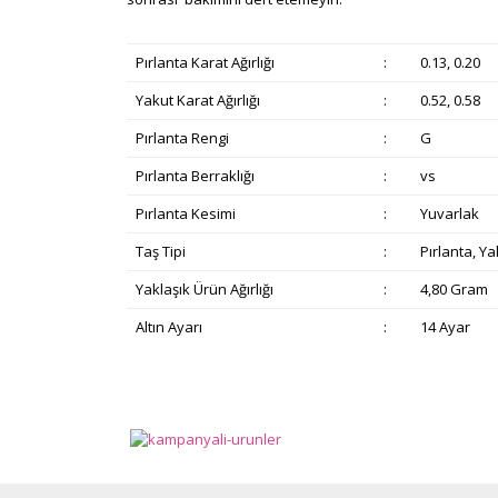
Pırlanta Karat Ağırlığı
:
0.13, 0.20
Yakut Karat Ağırlığı
:
0.52, 0.58
Pırlanta Rengi
:
G
Pırlanta Berraklığı
:
vs
Pırlanta Kesimi
:
Yuvarlak
Taş Tipi
:
Pırlanta, Ya
Yaklaşık Ürün Ağırlığı
:
4,80 Gram
Altın Ayarı
:
14 Ayar
Bu ürünün fiyat bilgisi, resim, ürün açıklamalarında v
Görüş ve önerileriniz için teşekkür ederiz.
Ürün resmi kalitesiz, bozuk veya görüntülenemiyor.