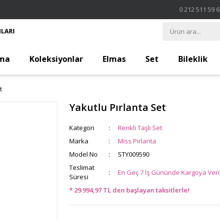
0 212 511 59 
LARI
ma
Koleksiyonlar
Elmas
Set
Bileklik
t
Yakutlu Pırlanta Set
Kategori
Renkli Taşlı Set
Marka
Miss Pırlanta
Model No
STY009590
Teslimat
En Geç 7 İş Gününde Kargoya Veril
Süresi
* 29.994,97 TL den başlayan taksitlerle!