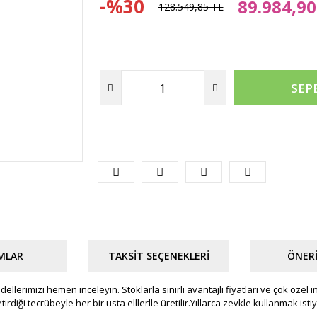
-%30
89.984,90
128.549,85 TL
SEP
MLAR
TAKSIT SEÇENEKLERI
ÖNERI
modellerimizi hemen inceleyin. Stoklarla sınırlı avantajlı fiyatları ve çok özel
tirdiği tecrübeyle her bir usta elllerlle üretilir.Yıllarca zevkle kullanmak ist