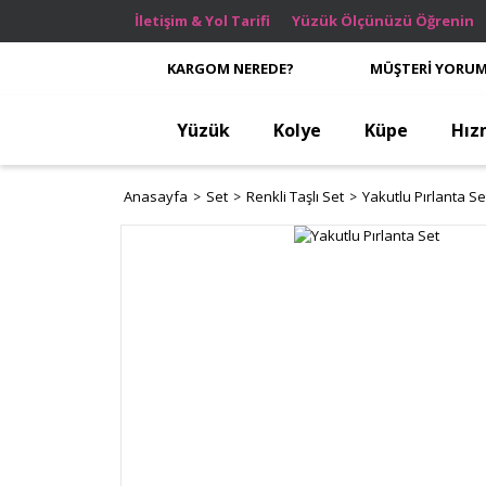
İletişim & Yol Tarifi
Yüzük Ölçünüzü Öğrenin
KARGOM NEREDE?
MÜŞTERİ YORUM
Yüzük
Kolye
Küpe
Hız
Anasayfa
Set
Renkli Taşlı Set
Yakutlu Pırlanta Se