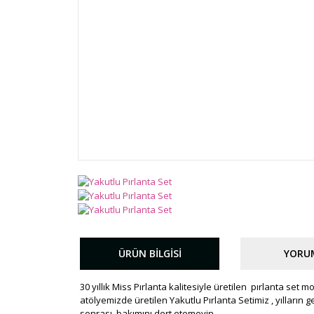
ÜRÜN BILGISI
YORU
30 yıllık Miss Pırlanta kalitesiyle üretilen pırlanta set 
atölyemizde üretilen Yakutlu Pırlanta Setimiz , yılların ge
sonrası bakımını dert etemeyin.