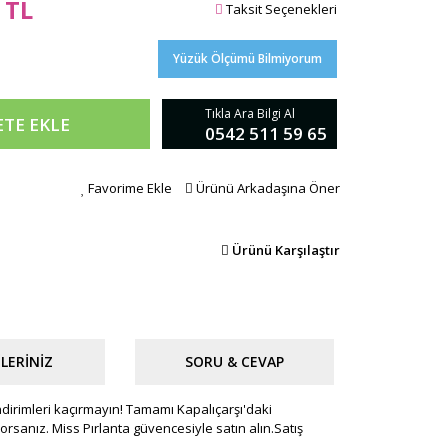
 TL
Taksit Seçenekleri
Yüzük Ölçümü Bilmiyorum
Tıkla Ara Bilgi Al
ETE EKLE
0542 511 59 65
Favorime Ekle
Ürünü Arkadaşına Öner
Ürünü Karşılaştır
LERINIZ
SORU & CEVAP
 indirimleri kaçırmayın! Tamamı Kapalıçarşı'daki
iyorsanız. Miss Pırlanta güvencesiyle satın alın.Satış