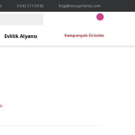
65
0 542 511 59 65
bilgi@misspirlanta.com
Kampanyalı Ürünler
Evlilik Alyansı
ir