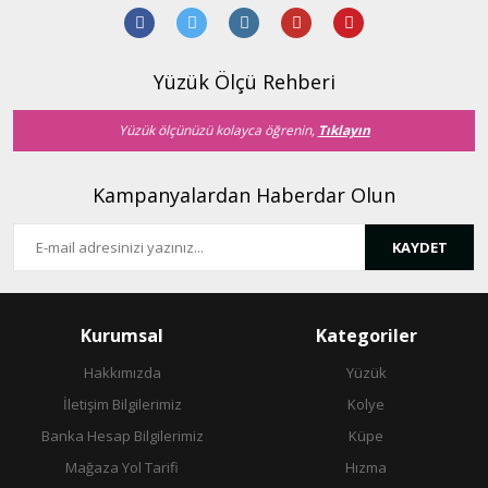
Ürün açıklamasında eksik bilgiler bulunuyor.
Ürün bilgilerinde hatalar bulunuyor.
Ürün fiyatı diğer sitelerden daha pahalı.
Yüzük Ölçü Rehberi
Bu ürüne benzer farklı alternatifler olmalı.
Yüzük ölçünüzü kolayca öğrenin,
Tıklayın
Kampanyalardan Haberdar Olun
KAYDET
Gönder
Kurumsal
Kategoriler
Hakkımızda
Yüzük
İletişim Bilgilerimiz
Kolye
Banka Hesap Bilgilerimiz
Küpe
Mağaza Yol Tarifi
Hızma