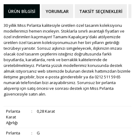
ÜRÜN BILGISI
YORUMLAR
TAKSIT SEÇENEKLERI
30 yıllık Miss Pırlanta kalitesiyle üretilen özel tasarım koleksiyonu
modellerimizi hemen inceleyin. Stoklarla sınırlı avantajlı fiyatları ve
özel indirimleri kaçırmayın! Tamamı Kapalıçarşı'daki atölyemizde
üretilen özel tasarım koleksiyonumuzun her biri yılların getirdiği
tecrübeyi yansıtır. Sonsuz aşkınızı simgeleyecek, ilişkinizin imzası
olacak özel tasarım çeşitlerini isteğiniz doğrultusunda farklı
boyutlarda, karatlarda, renk ve berraklık kalitelerinde de
üretebilmekteyiz. Pırlanta yüzük modellerimiz konusunda destek
almak istiyorsanız web sitemizde bulunan destek hattımızdan bizimle
iletişime geçebilir, bize e-posta gönderebilir ya da 0212 511 59 65
numaralı telefondan bizi arayabilirsiniz. Sorunsuz bir pırlanta
alışverişi için satış öncesi ve sonrası destek için Miss Pırlanta
güvencesiyle satın alın.
Pırlanta
:
0,28 Karat
Karat
Ağırlığı
Pırlanta
:
G