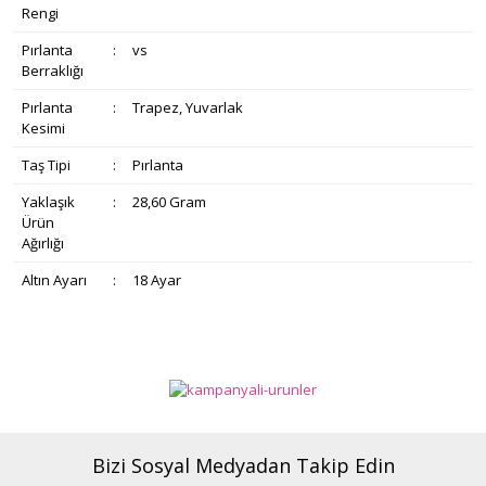
Rengi
Pırlanta
:
vs
Berraklığı
Pırlanta
:
Trapez, Yuvarlak
Kesimi
Taş Tipi
:
Pırlanta
Yaklaşık
:
28,60 Gram
Ürün
Ağırlığı
Altın Ayarı
:
18 Ayar
Bu ürünün fiyat bilgisi, resim, ürün açıklamalarında ve diğer
konularda yetersiz gördüğünüz noktaları öneri formunu
Bu ürüne ilk yorumu siz yapın!
Ürün hakkında henüz soru sorulmamış.
kullanarak tarafımıza iletebilirsiniz.
Görüş ve önerileriniz için teşekkür ederiz.
Yorum Yaz
Soru Sor
Bizi Sosyal Medyadan Takip Edin
Ürün resmi kalitesiz, bozuk veya görüntülenemiyor.