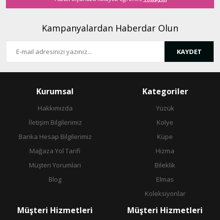
Kampanyalardan Haberdar Olun
KAYDET
Gönder
Kurumsal
Kategoriler
Hakkımızda
Yüzük
İletişim Bilgilerimiz
Kolye
Banka Hesap Bilgilerimiz
Küpe
Mağaza Yol Tarifi
Hızma
Müşteri Yorumları
Bileklik
Blog
Elmas
Koleksiyonlar
Müşteri Hizmetleri
Müşteri Hizmetleri