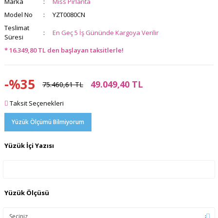
Marka
Miss Pırlanta
Model No
YZT0080CN
Teslimat
En Geç 5 İş Gününde Kargoya Verilir
Süresi
* 16.349,80 TL den başlayan taksitlerle!
-%35
49.049,40 TL
75.460,61 TL
Taksit Seçenekleri
Yüzük Ölçümü Bilmiyorum
Yüzük İçi Yazısı
Yüzük Ölçüsü