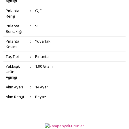
Ağırlığı
Pırlanta
:
G, F
Rengi
Pırlanta
:
SI
Berraklığı
Pırlanta
:
Yuvarlak
Kesimi
Taş Tipi
:
Pırlanta
Yaklaşık
:
1,90 Gram
Ürün
Ağırlığı
Altın Ayarı
:
14 Ayar
Altın Rengi
:
Beyaz
Bu ürünün fiyat bilgisi, resim, ürün açıklamalarında ve diğer
konularda yetersiz gördüğünüz noktaları öneri formunu
Bu ürüne ilk yorumu siz yapın!
Ürün hakkında henüz soru sorulmamış.
kullanarak tarafımıza iletebilirsiniz.