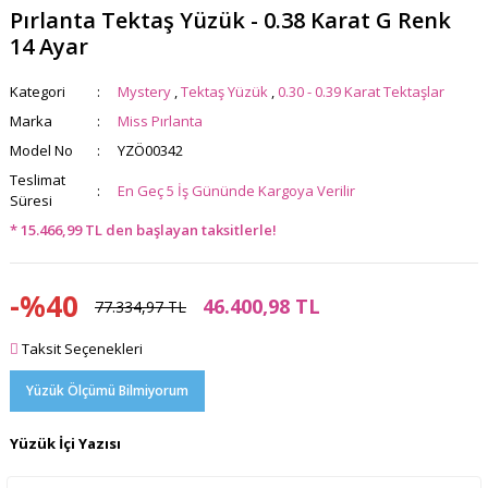
Pırlanta Tektaş Yüzük - 0.38 Karat G Renk
14 Ayar
Kategori
Mystery
,
Tektaş Yüzük
,
0.30 - 0.39 Karat Tektaşlar
Marka
Miss Pırlanta
Model No
YZÖ00342
Teslimat
En Geç 5 İş Gününde Kargoya Verilir
Süresi
* 15.466,99 TL den başlayan taksitlerle!
-%40
46.400,98 TL
77.334,97 TL
Taksit Seçenekleri
Yüzük Ölçümü Bilmiyorum
Yüzük İçi Yazısı