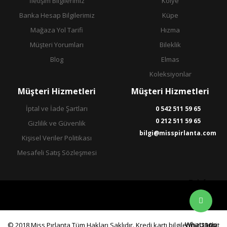
İletişim Bilgilerimiz
Kolye
Banka Hesap Bilgilerimiz
Küpe
Mağaza Yol Tarifi
Hızma
Müşteri Yorumları
Bileklik
Blog
Elmas
Koleksiyonlar
Müşteri Hizmetleri
Müşteri Hizmetleri
İptal ve İade Şartları
0 542 511 59 65
0 212 511 59 65
Gizlilik ve Güvenlik
bilgi@misspirlanta.com
Kişisel Veriler Politikası
Mesafeli Satış Sözleşmesi
Telefon
Whatsapp
© 2018 Miss Pırlanta Tüm Hakları Saklıdır. Kredi kartı bilgileriniz 256bit