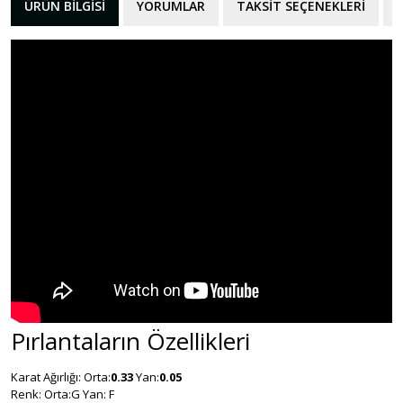
ÜRÜN BILGISI
YORUMLAR
TAKSIT SEÇENEKLERI
Pırlantaların Özellikleri
Karat Ağırlığı: Orta:
0.33
Yan:
0.05
Renk: Orta:G Yan: F