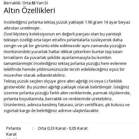
Berraklık: Orta:
SI
Yan:SI
Altın Özellikleri
İncelediğiniz pırlanta tektaş yüzük yaklaşık 1.90 gram 14 ayar beyaz
altından üretilmiştir.
Özel Mystery koleksiyonun en değerli parçası olan bu yanıtaşlı
tektaşın özelliği orta taşın etrafını pırlantalarla süsleyerek daha
zengin ve şık bir görüntü elde edilmesidir aynı zamanda yüzüğün
montüründeki yuvarlak hatlar dikkat çekerken bunlar taşı tutan
tırnakların da yuvarlak şekilde ayarlanmasıyla bu kombin
tamamlanmıştır.İncelediğiniz tektaş pırlanta yüzüğü hem evlenme
teklifinde hemde yıldönümünüzde tercih edebileceğiniz eşsiz bir
mücevher olarak adlandırabiliriz.
Tektaş yüzük seçilen ölçüye göre altın ağırlığı (+) veya (-) farklılık
gösterebilir. Bu yüzden ağırlığı yaklaşık olarak belirtilmiştir. İsteğiniz
üzerine pırlanta yüzüğü farklı altın renklerinde, parmak ölçülerinde,
pırlanta boyutlarında, berraklık ve renklerinde üretebiliriz.
Ürünlerimiz, adınıza kesilmiş faturası, ürün sertifikası, şık kutusu ve
sigortalı kargo ile belirttiğiniz adrese ulaştırılacaktır.
Pırlanta
:
Orta 0,33 Karat - 0,05 Karat
Karat