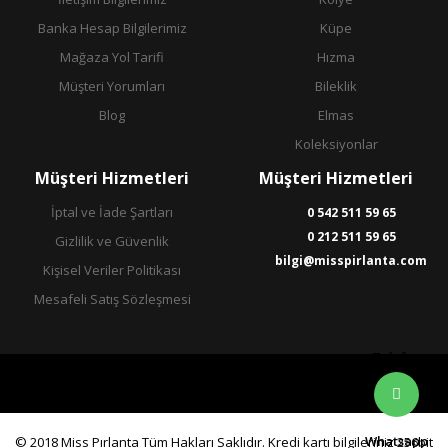
Banka Hesap Bilgilerimiz
Küpe
Mağaza Yol Tarifi
Hızma
Müşteri Yorumları
Bileklik
Blog
Elmas
Koleksiyonlar
Müşteri Hizmetleri
Müşteri Hizmetleri
İptal ve İade Şartları
0 542 511 59 65
0 212 511 59 65
Gizlilik ve Güvenlik
bilgi@misspirlanta.com
Kişisel Veriler Politikası
Mesafeli Satış Sözleşmesi
Telefon
Whatsapp
© 2018 Miss Pırlanta Tüm Hakları Saklıdır. Kredi kartı bilgileriniz 256bit