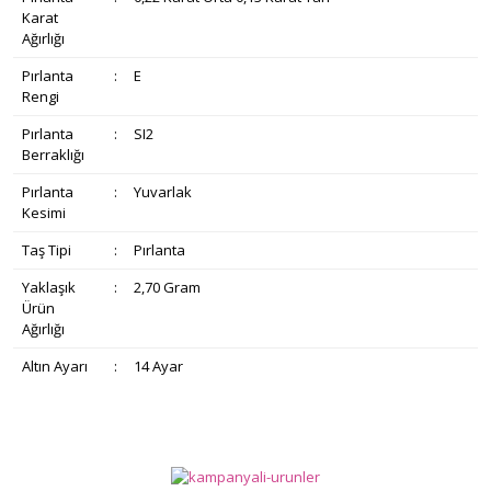
Karat
Ağırlığı
Pırlanta
:
E
Rengi
Pırlanta
:
SI2
Berraklığı
Pırlanta
:
Yuvarlak
Kesimi
Taş Tipi
:
Pırlanta
Yaklaşık
:
2,70 Gram
Ürün
Ağırlığı
Altın Ayarı
:
14 Ayar
Bu ürünün fiyat bilgisi, resim, ürün açıklamalarında ve diğer
konularda yetersiz gördüğünüz noktaları öneri formunu
Bu ürüne ilk yorumu siz yapın!
Ürün hakkında henüz soru sorulmamış.
kullanarak tarafımıza iletebilirsiniz.