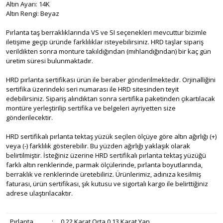
Altın Ayarı: 14K
Altın Rengi: Beyaz
Pırlanta taş berraklıklarında VS ve SI seçenekleri mevcuttur bizimle
iletişime geçip üründe farklılıklar isteyebilirsiniz. HRD taşlar sipariş
verildikten sonra monture takıldığından (mıhlandığından) bir kaç gün
üretim süresi bulunmaktadır.
HRD pırlanta sertifikası ürün ile beraber gönderilmektedir. Orjinalliğini
sertifika üzerindeki seri numarası ile HRD sitesinden teyit
edebilirsiniz. Sipariş alındıktan sonra sertifika paketinden çıkartılacak
montüre yerleştirilip sertifika ve belgeleri ayriyetten size
gönderilecektir.
HRD sertifikalı pırlanta tektaş yüzük seçilen ölçüye göre altın ağırlığı (+)
veya (-) farklılık gösterebilir. Bu yüzden ağırlığı yaklaşık olarak
belirtilmiştir. İsteğiniz üzerine HRD sertifikalı pırlanta tektaş yüzüğü
farklı altın renklerinde, parmak ölçülerinde, pırlanta boyutlarında,
berraklık ve renklerinde üretebiliriz. Ürünlerimiz, adınıza kesilmiş
faturası, ürün sertifikası, şık kutusu ve sigortalı kargo ile belirttiğiniz
adrese ulaştırılacaktır.
Pırlanta
:
0,22 Karat Orta 0,13 Karat Yan