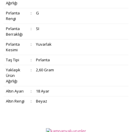
Ağırlığı
Pırlanta
:
G
Rengi
Pırlanta
:
SI
Berraklığı
Pırlanta
:
Yuvarlak
Kesimi
Taş Tipi
:
Pırlanta
Yaklaşık
:
2,60 Gram
Ürün
Ağırlığı
Altın Ayarı
:
18 Ayar
Altın Rengi
:
Beyaz
Bu ürünün fiyat bilgisi, resim, ürün açıklamalarında ve diğer
konularda yetersiz gördüğünüz noktaları öneri formunu
Bu ürüne ilk yorumu siz yapın!
Ürün hakkında henüz soru sorulmamış.