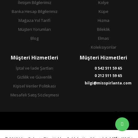
İletişim Bilgilerimiz
Kolye
Banka Hesap Bilgilerimiz
Küpe
Mağaza Yol Tarifi
Hızma
Müşteri Yorumları
Bileklik
Blog
Elmas
Koleksiyonlar
Müşteri Hizmetleri
Müşteri Hizmetleri
İptal ve İade Şartları
0 542 511 59 65
0 212 511 59 65
Gizlilik ve Güvenlik
bilgi@misspirlanta.com
Kişisel Veriler Politikası
Mesafeli Satış Sözleşmesi
Telefon