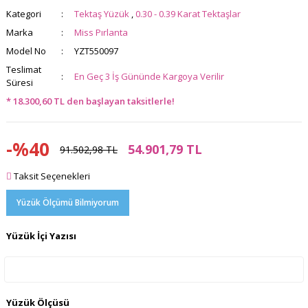
Kategori
Tektaş Yüzük
,
0.30 - 0.39 Karat Tektaşlar
Marka
Miss Pırlanta
Model No
YZT550097
Teslimat
En Geç 3 İş Gününde Kargoya Verilir
Süresi
* 18.300,60 TL den başlayan taksitlerle!
-%40
54.901,79 TL
91.502,98 TL
Taksit Seçenekleri
Yüzük Ölçümü Bilmiyorum
Yüzük İçi Yazısı
Yüzük Ölçüsü