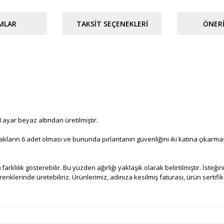
MLAR
TAKSIT SEÇENEKLERI
ÖNERI
 ayar beyaz altından üretilmiştir.
tırnakların 6 adet olması ve bununda pırlantanın güvenliğini iki katına çıkar
 farklılık gösterebilir. Bu yüzden ağırlığı yaklaşık olarak belirtilmiştir. İsteğ
nklerinde üretebiliriz. Ürünlerimiz, adınıza kesilmiş faturası, ürün sertifikas