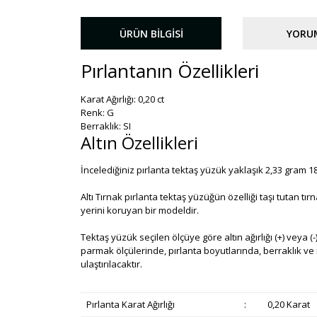
ÜRÜN BILGISI
YORU
Pırlantanın Özellikleri
Karat Ağırlığı: 0,20 ct
Renk: G
Berraklık: SI
Altın Özellikleri
İncelediğiniz pırlanta tektaş yüzük yaklaşık 2,33 gram 18
Altı Tırnak pırlanta tektaş yüzüğün özelliği taşı tutan 
yerini koruyan bir modeldir.
Tektaş yüzük seçilen ölçüye göre altın ağırlığı (+) veya (-)
parmak ölçülerinde, pırlanta boyutlarında, berraklık ve re
ulaştırılacaktır.
Pırlanta Karat Ağırlığı
:
0,20 Karat