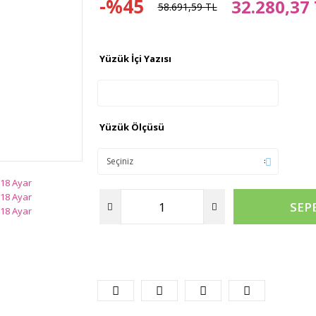
-%45
32.280,37
58.691,59 TL
Yüzük İçi Yazısı
Yüzük Ölçüsü
SEP