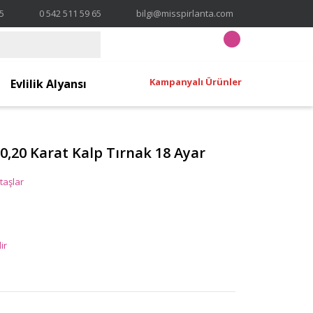
65
0 542 511 59 65
bilgi@misspirlanta.com
Kampanyalı Ürünler
Evlilik Alyansı
0,20 Karat Kalp Tırnak 18 Ayar
taşlar
ir