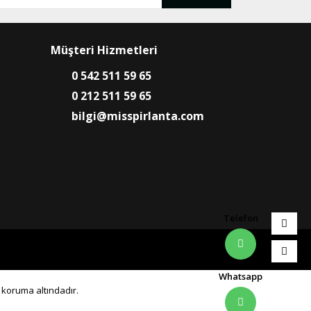
Müşteri Hizmetleri
0 542 511 59 65
0 212 511 59 65
bilgi@misspirlanta.com
Telefon
Whatsapp
0 koruma altındadır.