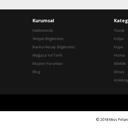
Bu ürüne benzer farklı alternatifler olmalı.
Kurumsal
Kateg
Hakkımızda
Yüzük
İletişim Bilgilerimiz
Kolye
Banka Hesap Bilgilerimiz
Küpe
Mağaza Yol Tarifi
Hızma
Müşteri Yorumları
Bileklik
Blog
Elmas
Koleksi
© 2018 Miss Pırlant