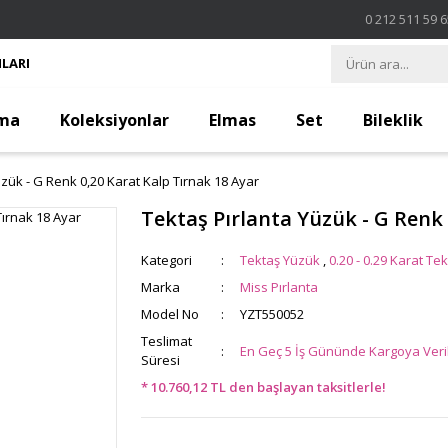
0 212 511 59 
LARI
ma
Koleksiyonlar
Elmas
Set
Bileklik
üzük - G Renk 0,20 Karat Kalp Tırnak 18 Ayar
Tektaş Pırlanta Yüzük - G Renk 
Kategori
Tektaş Yüzük
,
0.20 - 0.29 Karat Tek
Marka
Miss Pırlanta
Model No
YZT550052
Teslimat
En Geç 5 İş Gününde Kargoya Veril
Süresi
* 10.760,12 TL den başlayan taksitlerle!