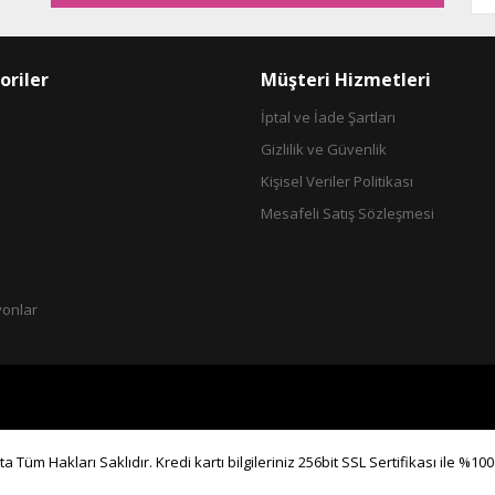
oriler
Müşteri Hizmetleri
İptal ve İade Şartları
Gizlilik ve Güvenlik
Gönder
Kişisel Veriler Politikası
Mesafeli Satış Sözleşmesi
yonlar
a Tüm Hakları Saklıdır. Kredi kartı bilgileriniz 256bit SSL Sertifikası ile %10