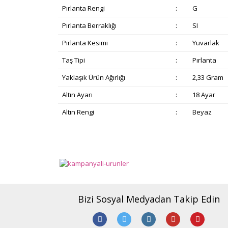
Pırlanta Rengi
:
G
Pırlanta Berraklığı
:
SI
Pırlanta Kesimi
:
Yuvarlak
Taş Tipi
:
Pırlanta
Yaklaşık Ürün Ağırlığı
:
2,33 Gram
Altın Ayarı
:
18 Ayar
Altın Rengi
:
Beyaz
Bu ürünün fiyat bilgisi, resim, ürün açıklamalarında v
Görüş ve önerileriniz için teşekkür ederiz.
Ürün resmi kalitesiz, bozuk veya görüntülenemiyor.
Ürün açıklamasında eksik bilgiler bulunuyor.
Bizi Sosyal Medyadan Takip Edin
Ürün bilgilerinde hatalar bulunuyor.
Ürün fiyatı diğer sitelerden daha pahalı.