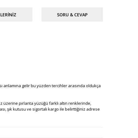
LERINIZ
SORU & CEVAP
ması anlamına gelir bu yüzden tercihler arasında oldukça
iniz üzerine pırlanta yüzüğü farklı altın renklerinde,
ı, şık kutusu ve sigortalı kargo ile belirttiğiniz adrese