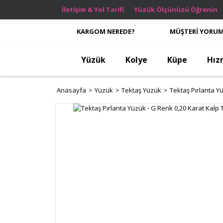
İletişim & Yol Tarifi
Yüzük Ölçünüzü Öğrenin
KARGOM NEREDE?
MÜŞTERİ YORUM
Yüzük
Kolye
Küpe
Hız
Anasayfa
Yüzük
Tektaş Yüzük
Tektaş Pırlanta Y