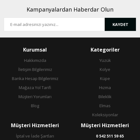
Kampanyalardan Haberdar Olun
KAYDET
Gönder
Kurumsal
Kategoriler
Hakkımızda
Yüzük
İletişim Bilgilerimiz
Kolye
Banka Hesap Bilgilerimiz
Küpe
Mağaza Yol Tarifi
Hızma
Müşteri Yorumları
Bileklik
Blog
Elmas
Koleksiyonlar
Müşteri Hizmetleri
Müşteri Hizmetleri
İptal ve İade Şartları
0 542 511 59 65