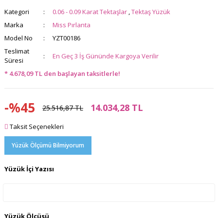
Kategori
0.06 - 0.09 Karat Tektaşlar
,
Tektaş Yüzük
Marka
Miss Pırlanta
Model No
YZT00186
Teslimat
En Geç 3 İş Gününde Kargoya Verilir
Süresi
* 4.678,09 TL den başlayan taksitlerle!
-%45
14.034,28 TL
25.516,87 TL
Taksit Seçenekleri
Yüzük Ölçümü Bilmiyorum
Yüzük İçi Yazısı
Yüzük Ölçüsü