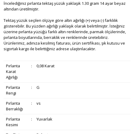
İncelediğiniz pırlanta tektaş yüzük yaklaşık 1.30 gram 14 ayar beyaz
altından üretilmiştir.
Tektaş yüzük seçilen ölçüye göre altın ağırlığı (+) veya (-) farklılık
gösterebilir. Bu yüzden ağırlığı yaklaşık olarak belirtilmiştir. İsteğiniz
üzerine pırlanta yüzüğü farklı altın renklerinde, parmak ölçülerinde,
pırlanta boyutlarında, berraklık ve renklerinde üretebiliriz.
Ürünlerimiz, adınıza kesilmiş faturası, ürün sertifikası, şık kutusu ve
sigortalı kargo ile belirttiğiniz adrese ulaştırılacaktır.
Pırlanta
:
0,08 Karat
Karat
Ağırlığı
Pırlanta
:
G
Rengi
Pırlanta
:
vs
Berraklığı
Pırlanta
:
Yuvarlak
Kesimi