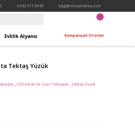
65
0 542 511 59 65
bilgi@misspirlanta.com
Kampanyalı Ürünler
Evlilik Alyansı
anta Tektaş Yüzük
Tektaşlar
,
0.50 Karat Ve Üzeri Tektaşlar
,
Tektaş Yüzük