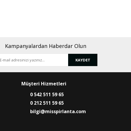
rafımıza iletebilirsiniz.
Kampanyalardan Haberdar Olun
KAYDET
Müşteri Hizmetleri
0 542 511 59 65
0 212 511 59 65
bilgi@misspirlanta.com