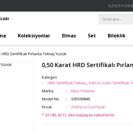
0 212 511 59 
LARI
ma
Koleksiyonlar
Elmas
Set
Bileklik
t HRD Sertifikalı Pırlanta Tektaş Yüzük
0,50 Karat HRD Sertifikalı Pırl
Kategori
HRD Sertifikalı Tektaş
,
0.40 ve Üzeri Sertifikalı 
Marka
Miss Pırlanta
Model No
505500849
Fırsat
Online'a Özel Fiyat
* 22.185,42 TL den başlayan taksitlerle!