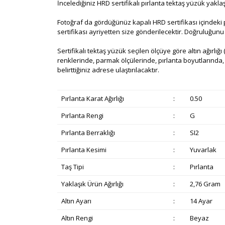
İncelediğiniz HRD sertifikalı pırlanta tektaş yüzük yakla
Fotoğraf da gördüğünüz kapalı HRD sertifikası içindeki pırl
sertifikası ayriyetten size gönderilecektir. Doğruluğu
Sertifikalı tektaş yüzük seçilen ölçüye göre altın ağırlığı (
renklerinde, parmak ölçülerinde, pırlanta boyutlarında, be
belirttiğiniz adrese ulaştırılacaktır.
Pırlanta Karat Ağırlığı
:
0.50
Pırlanta Rengi
:
G
Pırlanta Berraklığı
:
SI2
Pırlanta Kesimi
:
Yuvarlak
Taş Tipi
:
Pırlanta
Yaklaşık Ürün Ağırlığı
:
2,76 Gram
Altın Ayarı
:
14 Ayar
Altın Rengi
:
Beyaz