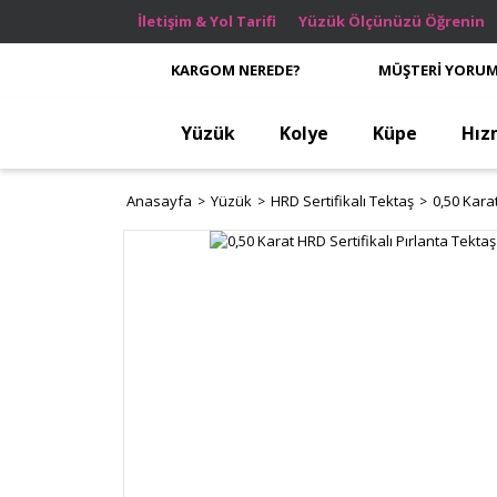
İletişim & Yol Tarifi
Yüzük Ölçünüzü Öğrenin
KARGOM NEREDE?
MÜŞTERİ YORUM
Yüzük
Kolye
Küpe
Hız
Anasayfa
Yüzük
HRD Sertifikalı Tektaş
0,50 Kara