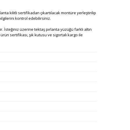
nta kilitli sertifikadan çıkartılacak montüre yerleştirilip
lgilerini kontrol edebilirsiniz.
tir. İsteğiniz üzerine tektaş pırlanta yüzüğü farklı altın
rün sertifikası, şık kutusu ve sigortalı kargo ile