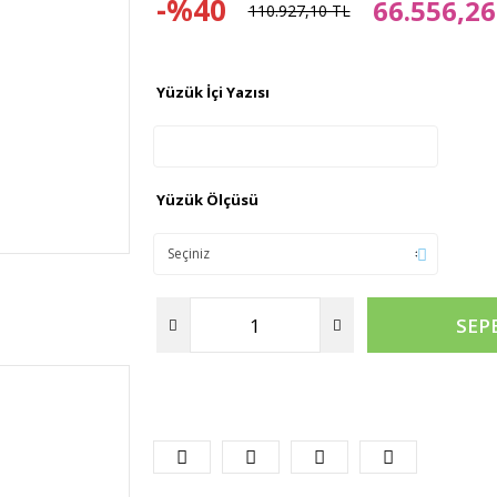
-%40
66.556,26
110.927,10 TL
Yüzük İçi Yazısı
Yüzük Ölçüsü
SEP