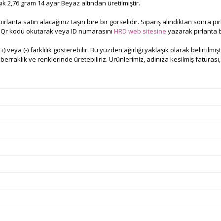
şık 2,76 gram 14 ayar Beyaz altından üretilmiştir.
anta satın alacağınız taşın bire bir görselidir. Sipariş alındıktan sonra pırla
nu Qr kodu okutarak veya ID numarasını
HRD web sitesine
yazarak pırlanta bi
+) veya (-) farklılık gösterebilir. Bu yüzden ağırlığı yaklaşık olarak belirtilmiş
rraklık ve renklerinde üretebiliriz. Ürünlerimiz, adınıza kesilmiş faturası, ü