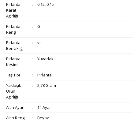
Pırlanta
:
0.12, 0.15
Karat
Ağırlığı
Pırlanta
:
G
Rengi
Pırlanta
:
vs
Berraklığı
Pırlanta
:
Yuvarlak
Kesimi
Taş Tipi
:
Pırlanta
Yaklaşık
:
2,78 Gram
Ürün
Ağırlığı
Altın Ayarı
:
14 Ayar
Altın Rengi
:
Beyaz