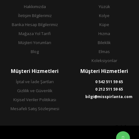
Hakkımızda
Yüzük
İletişim Bilgilerimiz
Kolye
Banka Hesap Bilgilerimiz
Küpe
Mağaza Yol Tarifi
Hızma
Müşteri Yorumları
Bileklik
Blog
Elmas
Koleksiyonlar
Müşteri Hizmetleri
Müşteri Hizmetleri
İptal ve İade Şartları
0 542 511 59 65
0 212 511 59 65
Gizlilik ve Güvenlik
bilgi@misspirlanta.com
Kişisel Veriler Politikası
Mesafeli Satış Sözleşmesi
Telefon