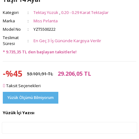
Kategori
Tektaş Yüzük
,
0.20 - 0.29 Karat Tektaşlar
Marka
Miss Pırlanta
Model No
YZT5500222
Teslimat
En Geç 3 İş Gününde Kargoya Verilir
Süresi
* 9.735,35 TL den başlayan taksitlerle!
-%45
29.206,05 TL
53.101,91 TL
Taksit Seçenekleri
Yüzük Ölçümü Bilmiyorum
Yüzük İçi Yazısı