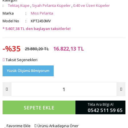
Kategori
Tektaş Küpe
,
Siyah Pırlanta Küpeler
,
0.40 ve Üzeri Küpeler
Marka
Miss Pırlanta
Model No
KPT2450MV
* 5.607,38 TL den başlayan taksitlerle!
-%35
16.822,13 TL
25.880,20 TL
Taksit Seçenekleri
Yüzük Ölçümü Bilmiyorum
Tıkla Ara Bilgi Al
SEPETE EKLE
0542 511 59 65
Favorime Ekle
Ürünü Arkadaşına Öner