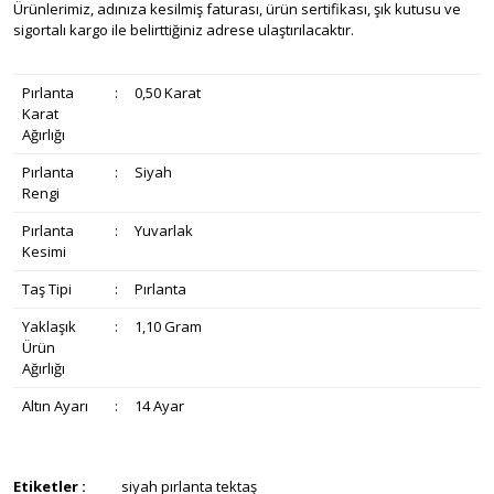
Ürünlerimiz, adınıza kesilmiş faturası, ürün sertifikası, şık kutusu ve
sigortalı kargo ile belirttiğiniz adrese ulaştırılacaktır.
Pırlanta
:
0,50 Karat
Karat
Ağırlığı
Pırlanta
:
Siyah
Rengi
Pırlanta
:
Yuvarlak
Kesimi
Taş Tipi
:
Pırlanta
Yaklaşık
:
1,10 Gram
Ürün
Ağırlığı
Altın Ayarı
:
14 Ayar
Bu ürünün fiyat bilgisi, resim, ürün açıklamalarında ve diğer
Etiketler :
siyah pırlanta tektaş