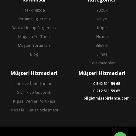
Hakkımızda
Yüzük
İletişim Bilgilerimiz
Kolye
Banka Hesap Bilgilerimiz
Küpe
Mağaza Yol Tarifi
Hızma
Müşteri Yorumları
Bileklik
Blog
Elmas
Koleksiyonlar
Müşteri Hizmetleri
Müşteri Hizmetleri
İptal ve İade Şartları
0 542 511 59 65
0 212 511 59 65
Gizlilik ve Güvenlik
bilgi@misspirlanta.com
Kişisel Veriler Politikası
Mesafeli Satış Sözleşmesi
Telefon