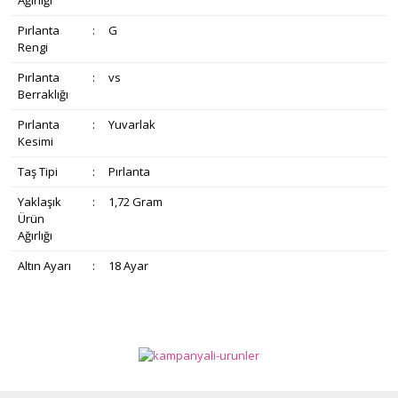
Ağırlığı
Pırlanta
:
G
Rengi
Pırlanta
:
vs
Berraklığı
Pırlanta
:
Yuvarlak
Kesimi
Taş Tipi
:
Pırlanta
Yaklaşık
:
1,72 Gram
Ürün
Ağırlığı
Altın Ayarı
:
18 Ayar
Bu ürünün fiyat bilgisi, resim, ürün açıklamalarında ve diğer
konularda yetersiz gördüğünüz noktaları öneri formunu
Bu ürüne ilk yorumu siz yapın!
Ürün hakkında henüz soru sorulmamış.
kullanarak tarafımıza iletebilirsiniz.
Görüş ve önerileriniz için teşekkür ederiz.