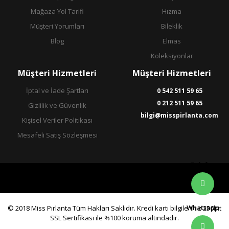
Mağaza Yol Tarifi
Hızma
Müşteri Yorumları
Bileklik
Blog
Elmas
Koleksiyonlar
Müşteri Hizmetleri
Müşteri Hizmetleri
İptal ve İade Şartları
0 542 511 59 65
0 212 511 59 65
Gizlilik ve Güvenlik
bilgi@misspirlanta.com
Kişisel Veriler Politikası
Mesafeli Satış Sözleşmesi
Telefon
Whatsapp
© 2018 Miss Pırlanta Tüm Hakları Saklıdır. Kredi kartı bilgileriniz 256bit
SSL Sertifikası ile %100 koruma altındadır.