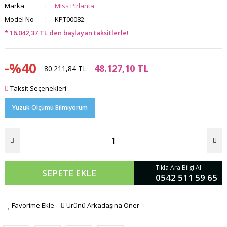
Marka
Miss Pırlanta
Model No
KPT00082
* 16.042,37 TL den başlayan taksitlerle!
-%40
48.127,10 TL
80.211,84 TL
Taksit Seçenekleri
Yüzük Ölçümü Bilmiyorum
Tıkla Ara Bilgi Al
SEPETE EKLE
0542 511 59 65
Favorime Ekle
Ürünü Arkadaşına Öner