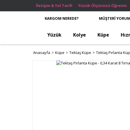
İletişim & Yol Tarifi
Yüzük Ölçünüzü Öğrenin
KARGOM NEREDE?
MÜŞTERİ YORUM
Yüzük
Kolye
Küpe
Hız
Anasayfa
Küpe
Tektaş Küpe
Tektaş Pırlanta Küp