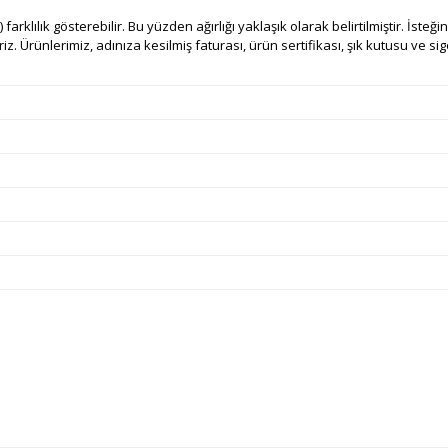
) farklılık gösterebilir. Bu yüzden ağırlığı yaklaşık olarak belirtilmiştir. İste
z. Ürünlerimiz, adınıza kesilmiş faturası, ürün sertifikası, şık kutusu ve sigort
e diğer konularda yetersiz gördüğünüz noktaları öneri formunu kullanarak ta
Bu ürüne ilk yorumu siz yapın!
Ürün hakkında henüz soru sorulmamış.