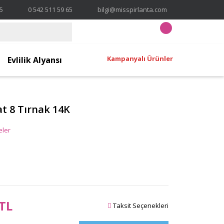
65
0 542 511 59 65
bilgi@misspirlanta.com
Kampanyalı Ürünler
Evlilik Alyansı
at 8 Tırnak 14K
eler
 TL
Taksit Seçenekleri