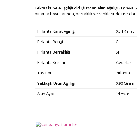
Tektaş küpe el işçiliği olduğundan altın ağırlığı (+) veya (-
pırlanta boyutlarında, berraklık ve renklerinde üretebiliri
Pırlanta Karat Ağırlığı
:
0,34 Karat
Pırlanta Rengi
:
G
Pırlanta Berraklığı
:
SI
Pırlanta Kesimi
:
Yuvarlak
Taş Tipi
:
Pırlanta
Yaklaşık Ürün Ağırlığı
:
0,90 Gram
Altın Ayarı
:
14 Ayar
Bu ürünün fiyat bilgisi, resim, ürün açıklamalarında v
Görüş ve önerileriniz için teşekkür ederiz.
Ürün resmi kalitesiz, bozuk veya görüntülenemiyor.