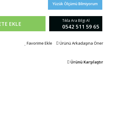
Yüzük Ölçümü Bilmiyorum
Tıkla Ara Bilgi Al
ETE EKLE
0542 511 59 65
Favorime Ekle
Ürünü Arkadaşına Öner
Ürünü Karşılaştır