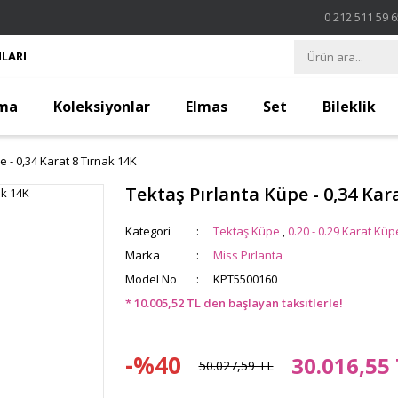
0 212 511 59 
LARI
ma
Koleksiyonlar
Elmas
Set
Bileklik
e - 0,34 Karat 8 Tırnak 14K
Tektaş Pırlanta Küpe - 0,34 Kar
Kategori
Tektaş Küpe
,
0.20 - 0.29 Karat Küp
Marka
Miss Pırlanta
Model No
KPT5500160
* 10.005,52 TL den başlayan taksitlerle!
-%40
30.016,55
50.027,59 TL