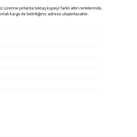
ğiniz üzerine pırlanta tektaş küpeyi farklı altın renklerinde,
alı kargo ile belirttiğiniz adrese ulaştırılacaktır.
rafımıza iletebilirsiniz.