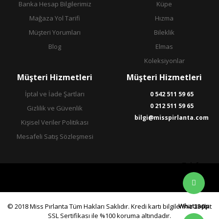
Banka Hesap Bilgilerimiz
Küpe
Mağaza Yol Tarifi
Hızma
Müşteri Yorumları
Bileklik
Blog
Elmas
Koleksiyonlar
Müşteri Hizmetleri
Müşteri Hizmetleri
İptal ve İade Şartları
0 542 511 59 65
0 212 511 59 65
Gizlilik ve Güvenlik
bilgi@misspirlanta.com
Kişisel Veriler Politikası
Mesafeli Satış Sözleşmesi
Telefon
Whatsapp
© 2018 Miss Pırlanta Tüm Hakları Saklıdır. Kredi kartı bilgileriniz 256bit
SSL Sertifikası ile %100 koruma altındadır.