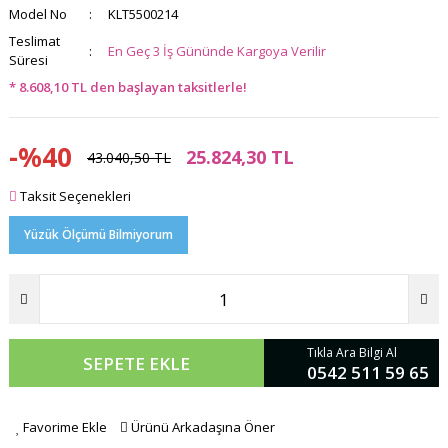
Model No
KLT5500214
Teslimat
En Geç 3 İş Gününde Kargoya Verilir
Süresi
* 8.608,10 TL den başlayan taksitlerle!
-%40
25.824,30 TL
43.040,50 TL
Taksit Seçenekleri
Yüzük Ölçümü Bilmiyorum
Tıkla Ara Bilgi Al
SEPETE EKLE
0542 511 59 65
Favorime Ekle
Ürünü Arkadaşına Öner