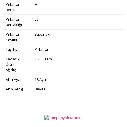
Pırlanta
:
H
Rengi
Pırlanta
:
vs
Berraklığı
Pırlanta
:
Yuvarlak
Kesimi
Taş Tipi
:
Pırlanta
Yaklaşık
:
1,70 Gram
Ürün
Ağırlığı
Altın Ayarı
:
18 Ayar
Altın Rengi
:
Beyaz
Bu ürünün fiyat bilgisi, resim, ürün açıklamalarında ve diğer
konularda yetersiz gördüğünüz noktaları öneri formunu
Bu ürüne ilk yorumu siz yapın!
Ürün hakkında henüz soru sorulmamış.
kullanarak tarafımıza iletebilirsiniz.
Görüş ve önerileriniz için teşekkür ederiz.