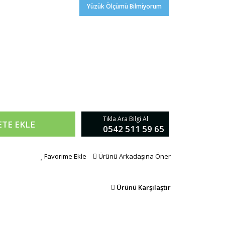
Yüzük Ölçümü Bilmiyorum
Tıkla Ara Bilgi Al
ETE EKLE
0542 511 59 65
Favorime Ekle
Ürünü Arkadaşına Öner
Ürünü Karşılaştır