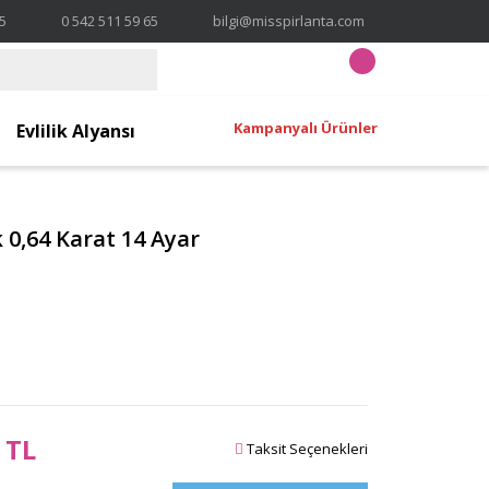
65
0 542 511 59 65
bilgi@misspirlanta.com
Kampanyalı Ürünler
Evlilik Alyansı
 0,64 Karat 14 Ayar
 TL
Taksit Seçenekleri