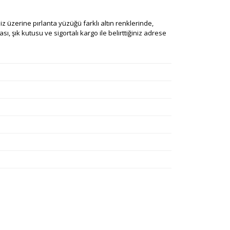
iniz üzerine pırlanta yüzüğü farklı altın renklerinde,
ı, şık kutusu ve sigortalı kargo ile belirttiğiniz adrese
rafımıza iletebilirsiniz.