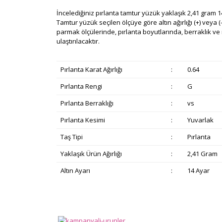
İncelediğiniz pırlanta tamtur yüzük yaklaşık 2,41 gram 14
Tamtur yüzük seçilen ölçüye göre altın ağırlığı (+) veya (-)
parmak ölçülerinde, pırlanta boyutlarında, berraklık ve re
ulaştırılacaktır.
Pırlanta Karat Ağırlığı
:
0.64
Pırlanta Rengi
:
G
Pırlanta Berraklığı
:
vs
Pırlanta Kesimi
:
Yuvarlak
Taş Tipi
:
Pırlanta
Yaklaşık Ürün Ağırlığı
:
2,41 Gram
Altın Ayarı
:
14 Ayar
Bu ürünün fiyat bilgisi, resim, ürün açıklamalarında v
Görüş ve önerileriniz için teşekkür ederiz.