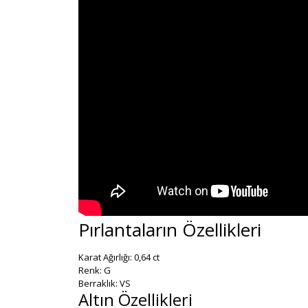
Pırlantaların Özellikleri
Karat Ağırlığı: 0,64 ct
Renk: G
Berraklık: VS
Altın Özellikleri