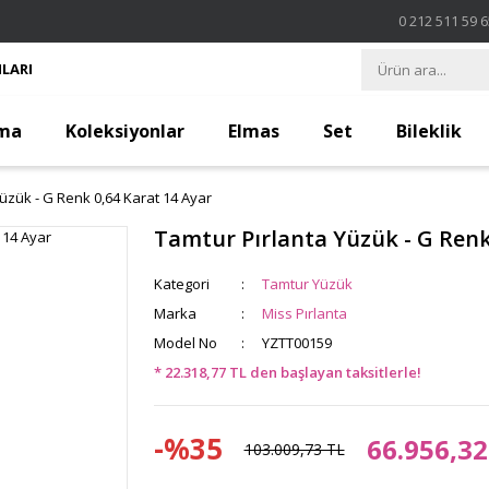
0 212 511 59 
LARI
ma
Koleksiyonlar
Elmas
Set
Bileklik
üzük - G Renk 0,64 Karat 14 Ayar
Tamtur Pırlanta Yüzük - G Renk
Kategori
Tamtur Yüzük
Marka
Miss Pırlanta
Model No
YZTT00159
* 22.318,77 TL den başlayan taksitlerle!
-%35
66.956,32
103.009,73 TL