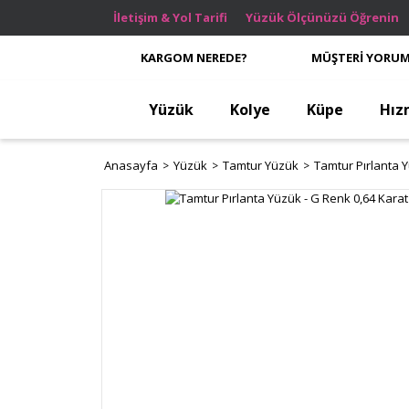
İletişim & Yol Tarifi
Yüzük Ölçünüzü Öğrenin
KARGOM NEREDE?
MÜŞTERİ YORUM
Yüzük
Kolye
Küpe
Hız
Anasayfa
Yüzük
Tamtur Yüzük
Tamtur Pırlanta Y