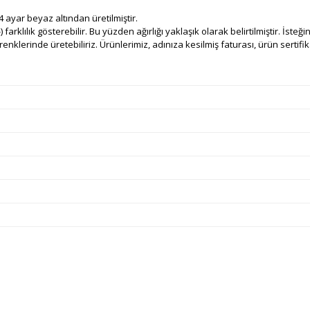
 ayar beyaz altından üretilmiştir.
 farklılık gösterebilir. Bu yüzden ağırlığı yaklaşık olarak belirtilmiştir. İsteğ
nklerinde üretebiliriz. Ürünlerimiz, adınıza kesilmiş faturası, ürün sertifikas
e diğer konularda yetersiz gördüğünüz noktaları öneri formunu kullanarak ta
Bu ürüne ilk yorumu siz yapın!
Ürün hakkında henüz soru sorulmamış.