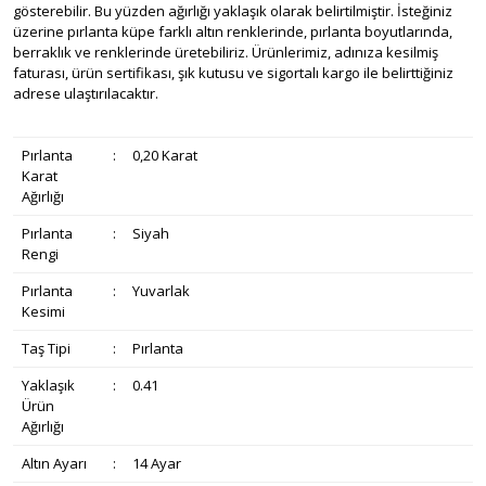
gösterebilir. Bu yüzden ağırlığı yaklaşık olarak belirtilmiştir. İsteğiniz
üzerine pırlanta küpe farklı altın renklerinde, pırlanta boyutlarında,
berraklık ve renklerinde üretebiliriz. Ürünlerimiz, adınıza kesilmiş
faturası, ürün sertifikası, şık kutusu ve sigortalı kargo ile belirttiğiniz
adrese ulaştırılacaktır.
Pırlanta
:
0,20 Karat
Karat
Ağırlığı
Pırlanta
:
Siyah
Rengi
Pırlanta
:
Yuvarlak
Kesimi
Taş Tipi
:
Pırlanta
Yaklaşık
:
0.41
Ürün
Ağırlığı
Altın Ayarı
:
14 Ayar