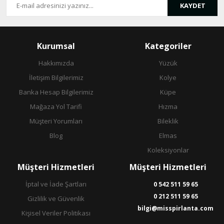
KAYDET
Kurumsal
Kategoriler
Hakkımızda
Yüzük
İletişim Bilgilerimiz
Kolye
Banka Hesap Bilgilerimiz
Küpe
Mağaza Yol Tarifi
Hızma
Müşteri Yorumları
Bileklik
Blog
Elmas
Koleksiyonlar
Müşteri Hizmetleri
Müşteri Hizmetleri
İptal ve İade Şartları
0 542 511 59 65
0 212 511 59 65
Gizlilik ve Güvenlik
bilgi@misspirlanta.com
Kişisel Veriler Politikası