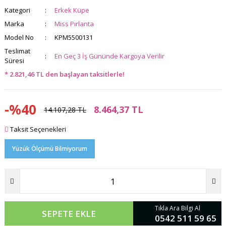
Kategori
Erkek Küpe
Marka
Miss Pırlanta
Model No
KPM5500131
Teslimat
En Geç 3 İş Gününde Kargoya Verilir
Süresi
* 2.821,46 TL den başlayan taksitlerle!
-%40
8.464,37 TL
14.107,28 TL
Taksit Seçenekleri
Yüzük Ölçümü Bilmiyorum
Tıkla Ara Bilgi Al
SEPETE EKLE
0542 511 59 65