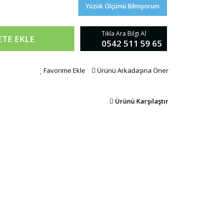
Yüzük Ölçümü Bilmiyorum
Tıkla Ara Bilgi Al
ETE EKLE
0542 511 59 65
Favorime Ekle
Ürünü Arkadaşına Öner
Ürünü Karşılaştır