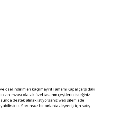
rı ve özel indirimleri kaçırmayın! Tamamı Kapalıçarşı'daki
nizin imzası olacak özel tasarım çeşitlerini isteğiniz
onusunda destek almak istiyorsanız web sitemizde
ilirsiniz. Sorunsuz bir pırlanta alışverişi için satış