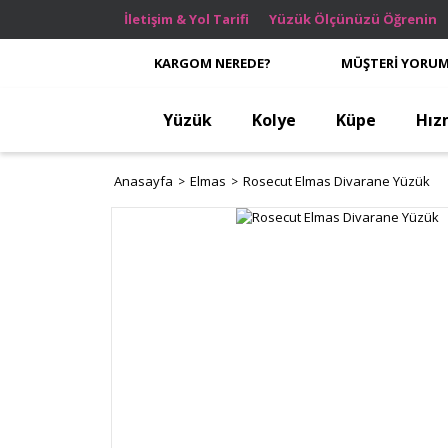
İletişim & Yol Tarifi
Yüzük Ölçünüzü Öğrenin
KARGOM NEREDE?
MÜŞTERİ YORUM
Yüzük
Kolye
Küpe
Hız
Anasayfa
Elmas
Rosecut Elmas Divarane Yüzük