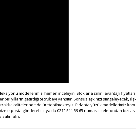
koleksiyonu modellerimizi hemen inceleyin. Stoklarla sınırlı avantajlı fiyatla
ri yılların getirdiği tecrübeyi yansıtır. Sonsuz aşkınızı simgeleyecek, ilişki
erraklık kalitelerinde de üretebilmekteyiz. Pırlanta yüzük modellerimiz k
ize e-posta gönderebilir ya da 0212 511 59 65 numaralı telefondan bizi arayab
 satın alın.