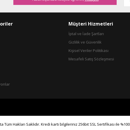
oriler
Müşteri Hizmetleri
İptal ve İade Şartları
Gizlilik ve Güvenlik
Gönder
Kişisel Veriler Politikası
Mesafeli Satış Sözleşmesi
yonlar
a Tüm Hakları Saklıdır. Kredi kartı bilgileriniz 256bit SSL Sertifikası ile %10