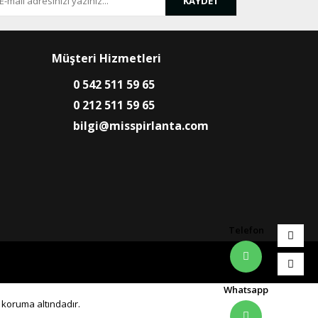
KAYDET
Müşteri Hizmetleri
0 542 511 59 65
0 212 511 59 65
bilgi@misspirlanta.com
Telefon
Whatsapp
0 koruma altındadır.