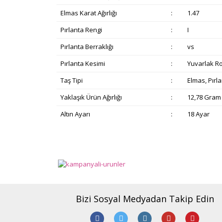
Elmas Karat Ağırlığı
:
1.47
Pırlanta Rengi
:
I
Pırlanta Berraklığı
:
vs
Pırlanta Kesimi
:
Yuvarlak R
Taş Tipi
:
Elmas, Pırl
Yaklaşık Ürün Ağırlığı
:
12,78 Gram
Altın Ayarı
:
18 Ayar
Bu ürünün fiyat bilgisi, resim, ürün açıklamalarında v
Görüş ve önerileriniz için teşekkür ederiz.
Ürün resmi kalitesiz, bozuk veya görüntülenemiyor.
Ürün açıklamasında eksik bilgiler bulunuyor.
Bizi Sosyal Medyadan Takip Edin
Ürün bilgilerinde hatalar bulunuyor.