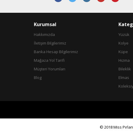
Ürün fiyatı diğer sitelerden daha pahalı.
Bu ürüne benzer farklı alternatifler olmalı.
Kurumsal
Kateg
Hakkımızda
Yüzük
İletişim Bilgilerimiz
Kolye
Banka Hesap Bilgilerimiz
Küpe
Mağaza Yol Tarifi
Hızma
Müşteri Yorumları
Bileklik
Blog
Elmas
Koleksi
© 2018 Miss Pırlant