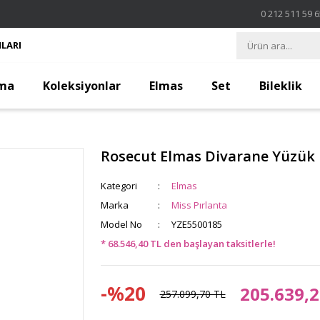
0 212 511 59 
LARI
ma
Koleksiyonlar
Elmas
Set
Bileklik
Rosecut Elmas Divarane Yüzük
Kategori
Elmas
Marka
Miss Pırlanta
Model No
YZE5500185
* 68.546,40 TL den başlayan taksitlerle!
-%20
205.639,2
257.099,70 TL