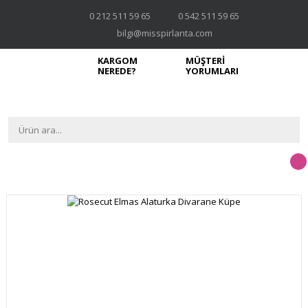
0 212 511 59 65
0 542 511 59 65
bilgi@misspirlanta.com
KARGOM
MÜŞTERİ
NEREDE?
YORUMLARI