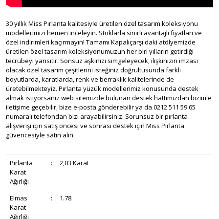
30 yıllık Miss Pırlanta kalitesiyle üretilen özel tasarım koleksiyonu
modellerimizi hemen inceleyin. Stoklarla sınırlı avantajlı fiyatları ve
özel indirimleri kaçırmayın! Tamamı Kapalıçarşı'daki atölyemizde
üretilen özel tasarım koleksiyonumuzun her biri yılların getirdiği
tecrübeyi yansıtır. Sonsuz aşkınızı simgeleyecek, ilişkinizin imzası
olacak özel tasarım çeşitlerini isteğiniz doğrultusunda farklı
boyutlarda, karatlarda, renk ve berraklık kalitelerinde de
üretebilmekteyiz. Pırlanta yüzük modellerimiz konusunda destek
almak istiyorsanız web sitemizde bulunan destek hattımızdan bizimle
iletişime geçebilir, bize e-posta gönderebilir ya da 0212 511 59 65
numaralı telefondan bizi arayabilirsiniz. Sorunsuz bir pırlanta
alışverişi için satış öncesi ve sonrası destek için Miss Pırlanta
güvencesiyle satın alın.
Pırlanta
:
2,03 Karat
Karat
Ağırlığı
Elmas
:
1.78
Karat
Ağırlığı