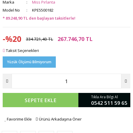
Marka
Miss Pırlanta
Model No
KPE5500182
* 89.248,90 TL den başlayan taksitlerle!
-%20
267.746,70 TL
334.721,40 TL
Taksit Seçenekleri
Yüzük Ölçümü Bilmiyorum
Tıkla Ara Bilgi Al
SEPETE EKLE
0542 511 59 65
Favorime Ekle
Ürünü Arkadaşına Öner