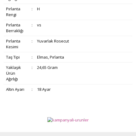
Pırlanta
:
H
Rengi
Pırlanta
:
vs
Berraklığı
Pırlanta
:
Yuvarlak Rosecut
Kesimi
Taş Tipi
:
Elmas, Pırlanta
Yaklaşık
:
24,65 Gram
Ürün
Ağırlığı
Altın Ayarı
:
18 Ayar
Bu ürünün fiyat bilgisi, resim, ürün açıklamalarında ve diğer
konularda yetersiz gördüğünüz noktaları öneri formunu
Bu ürüne ilk yorumu siz yapın!
Ürün hakkında henüz soru sorulmamış.
kullanarak tarafımıza iletebilirsiniz.
Görüş ve önerileriniz için teşekkür ederiz.