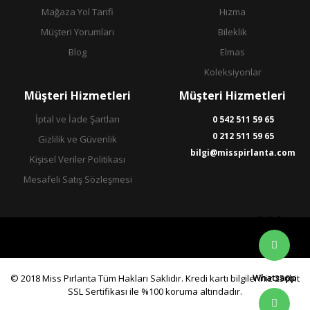
Mağaza Yol Tarifi
Hızma
Müşteri Yorumları
Bileklik
Blog
Elmas
Koleksiyonlar
Müşteri Hizmetleri
Müşteri Hizmetleri
İptal ve İade Şartları
0 542 511 59 65
0 212 511 59 65
Gizlilik ve Güvenlik
bilgi@misspirlanta.com
Kişisel Veriler Politikası
Mesafeli Satış Sözleşmesi
Telefon
Whatsapp
© 2018 Miss Pırlanta Tüm Hakları Saklıdır. Kredi kartı bilgileriniz 256bit
SSL Sertifikası ile %100 koruma altındadır.