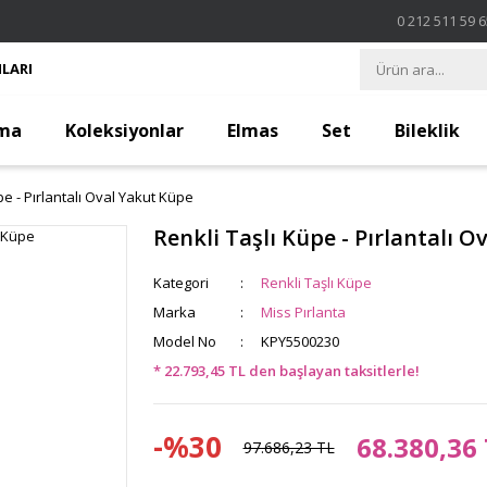
0 212 511 59 
LARI
ma
Koleksiyonlar
Elmas
Set
Bileklik
pe - Pırlantalı Oval Yakut Küpe
Renkli Taşlı Küpe - Pırlantalı 
Kategori
Renkli Taşlı Küpe
Marka
Miss Pırlanta
Model No
KPY5500230
* 22.793,45 TL den başlayan taksitlerle!
-%30
68.380,36
97.686,23 TL