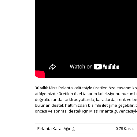
30 yıllık Miss Pırlanta kalitesiyle üretilen özel tasarım 
atölyemizde üretilen özel tasarım koleksiyonumuzun her bi
doğrultusunda farklı boyutlarda, karatlarda, renk ve b
bulunan destek hattımızdan bizimle iletişime geçebilir, b
öncesi ve sonrası destek için Miss Pırlanta güvencesiyle
Pırlanta Karat Ağırlığı
:
0,78 Karat