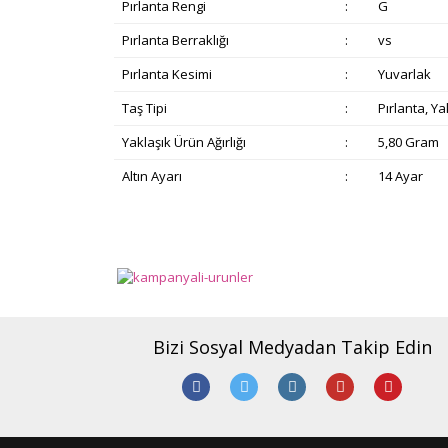
Pırlanta Rengi
:
G
Pırlanta Berraklığı
:
vs
Pırlanta Kesimi
:
Yuvarlak
Taş Tipi
:
Pırlanta, Ya
Yaklaşık Ürün Ağırlığı
:
5,80 Gram
Altın Ayarı
:
14 Ayar
Bu ürünün fiyat bilgisi, resim, ürün açıklamalarında v
Görüş ve önerileriniz için teşekkür ederiz.
Ürün resmi kalitesiz, bozuk veya görüntülenemiyor.
Ürün açıklamasında eksik bilgiler bulunuyor.
Bizi Sosyal Medyadan Takip Edin
Ürün bilgilerinde hatalar bulunuyor.
Ürün fiyatı diğer sitelerden daha pahalı.
Bu ürüne benzer farklı alternatifler olmalı.