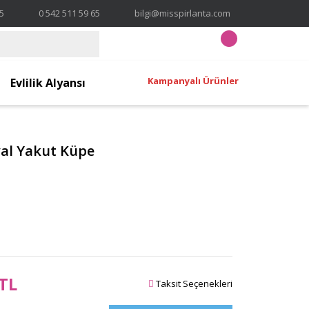
65
0 542 511 59 65
bilgi@misspirlanta.com
Kampanyalı Ürünler
Evlilik Alyansı
Oval Yakut Küpe
 TL
Taksit Seçenekleri