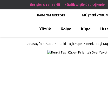
İletişim & Yol Tarifi
Yüzük Ölçünüzü Öğrenin
KARGOM NEREDE?
MÜŞTERİ YORUM
Yüzük
Kolye
Küpe
Hız
Anasayfa
Küpe
Renkli Taşlı Küpe
Renkli Taşlı Kü