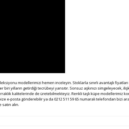
koleksiyonu modellerimizi hemen inceleyin. Stoklarla sınırlı avantajlı fiyatla
ri yılların getirdiği tecrübeyi yansıtır. Sonsuz aşkınızı simgeleyecek, ilişki
erraklık kalitelerinde de üretebilmekteyiz. Renkli taşlı küpe modellerimiz
ize e-posta gönderebilir ya da 0212 511 59 65 numaralı telefondan bizi arayab
 satın alın.