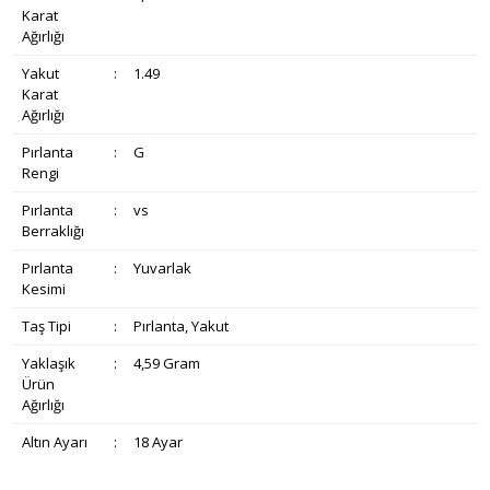
Karat
Ağırlığı
Yakut
:
1.49
Karat
Ağırlığı
Pırlanta
:
G
Rengi
Pırlanta
:
vs
Berraklığı
Pırlanta
:
Yuvarlak
Kesimi
Taş Tipi
:
Pırlanta, Yakut
Yaklaşık
:
4,59 Gram
Ürün
Ağırlığı
Altın Ayarı
:
18 Ayar