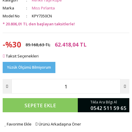
Kategori
Renkli Taşlı Küpe
Marka
Miss Pırlanta
Model No
KPY7350CN
* 20.806,01 TL den başlayan taksitlerle!
-%30
62.418,04 TL
89.168,63 TL
Taksit Seçenekleri
Yüzük Ölçümü Bilmiyorum
Tıkla Ara Bilgi Al
SEPETE EKLE
0542 511 59 65
Favorime Ekle
Ürünü Arkadaşına Öner