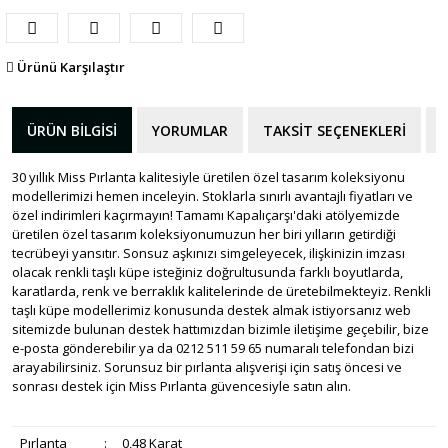
Ürünü Karşılaştır
ÜRÜN BILGISI
YORUMLAR
TAKSIT SEÇENEKLERI
30 yıllık Miss Pırlanta kalitesiyle üretilen özel tasarım koleksiyonu
modellerimizi hemen inceleyin. Stoklarla sınırlı avantajlı fiyatları ve
özel indirimleri kaçırmayın! Tamamı Kapalıçarşı'daki atölyemizde
üretilen özel tasarım koleksiyonumuzun her biri yılların getirdiği
tecrübeyi yansıtır. Sonsuz aşkınızı simgeleyecek, ilişkinizin imzası
olacak renkli taşlı küpe isteğiniz doğrultusunda farklı boyutlarda,
karatlarda, renk ve berraklık kalitelerinde de üretebilmekteyiz. Renkli
taşlı küpe modellerimiz konusunda destek almak istiyorsanız web
sitemizde bulunan destek hattımızdan bizimle iletişime geçebilir, bize
e-posta gönderebilir ya da 0212 511 59 65 numaralı telefondan bizi
arayabilirsiniz. Sorunsuz bir pırlanta alışverişi için satış öncesi ve
sonrası destek için Miss Pırlanta güvencesiyle satın alın.
Pırlanta
:
0,48 Karat