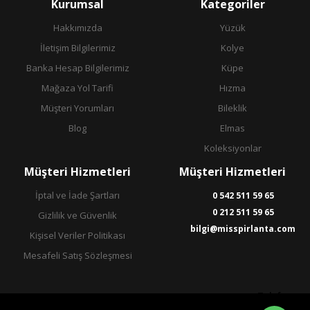
Kurumsal
Kategoriler
Hakkımızda
Yüzük
İletişim Bilgilerimiz
Kolye
Banka Hesap Bilgilerimiz
Küpe
Mağaza Yol Tarifi
Hızma
Müşteri Yorumları
Bileklik
Blog
Elmas
Koleksiyonlar
Müşteri Hizmetleri
Müşteri Hizmetleri
İptal ve İade Şartları
0 542 511 59 65
0 212 511 59 65
Gizlilik ve Güvenlik
bilgi@misspirlanta.com
Kişisel Veriler Politikası
Mesafeli Satış Sözleşmesi
Telefon