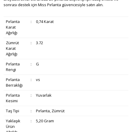
sonrası destek için Miss Pırlanta güvencesiyle satın alın.
Pırlanta
:
0,74 Karat
Karat
Ağırlığı
Zümrüt
:
3.72
Karat
Ağırlığı
Pırlanta
:
G
Rengi
Pırlanta
:
vs
Berraklığı
Pırlanta
:
Yuvarlak
Kesimi
Taş Tipi
:
Pırlanta, Zümrüt
Yaklaşık
:
5,20 Gram
Ürün