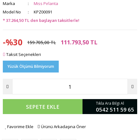
Marka
Miss Pırlanta
Model No
KPZ00091
* 37.264,50 TL den başlayan taksitlerle!
-%30
111.793,50 TL
159.705,00 TL
Taksit Seçenekleri
Yüzük Ölçümü Bilmiyorum
Tıkla Ara Bilgi Al
SEPETE EKLE
0542 511 59 65
Favorime Ekle
Ürünü Arkadaşına Öner