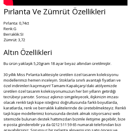
Pırlanta Ve Zümrüt Özellikleri
Pırlanta: 0,74ct
Renk:G
Berraklık:SI
Zümrüt: 3,72
Altın Özellikleri
Bu ürün yaklaşık 5,20gram 18 ayar beyaz altından üretilmiştir.
30 yıllık Miss Pırlanta kalitesiyle üretilen özel tasarım koleksiyonu
modellerimizi hemen inceleyin. Stoklarla sınırlı avantajlı fiyatları ve
özel indirimleri kaçırmayın! Tamamı Kapalıçarşı'daki atölyemizde
üretilen özel tasarım koleksiyonumuzun her biri yılların getirdiği
tecrübeyi yansıtır. Sonsuz aşkınızı simgeleyecek, ilişkinizin imzası
olacak renkli taşlı küpe isteğiniz doğrultusunda farklı boyutlarda,
karatlarda, renk ve berraklık kalitelerinde de üretebilmekteyiz. Renkli
taşlı küpe modellerimiz konusunda destek almak istiyorsanız web
sitemizde bulunan destek hattımızdan bizimle iletişime geçebilir, bize
e-posta gönderebilir ya da 0212 511 59 65 numaralı telefondan bizi
arayabilirsiniz. Sorunsuz bir pırlanta alışverişi için satış öncesi ve