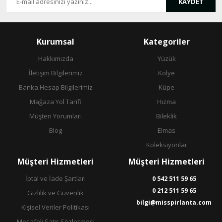
KAYDET
Gönder
Kurumsal
Kategoriler
Hakkımızda
Yüzük
İletişim Bilgilerimiz
Kolye
Banka Hesap Bilgilerimiz
Küpe
Mağaza Yol Tarifi
Hızma
Müşteri Yorumları
Bileklik
Blog
Elmas
Koleksiyonlar
Müşteri Hizmetleri
Müşteri Hizmetleri
İptal ve İade Şartları
0 542 511 59 65
0 212 511 59 65
Gizlilik ve Güvenlik
bilgi@misspirlanta.com
Kişisel Veriler Politikası
Mesafeli Satış Sözleşmesi