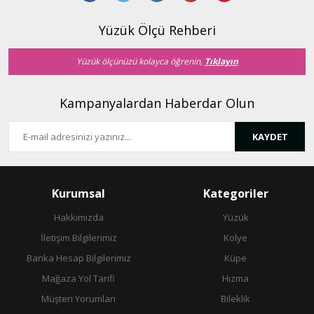
Ürün bilgilerinde hatalar bulunuyor.
Ürün fiyatı diğer sitelerden daha pahalı.
Yüzük Ölçü Rehberi
Bu ürüne benzer farklı alternatifler olmalı.
Yüzük ölçünüzü kolayca öğrenin,
Tıklayın
Kampanyalardan Haberdar Olun
KAYDET
Gönder
Kurumsal
Kategoriler
Hakkımızda
Yüzük
İletişim Bilgilerimiz
Kolye
Banka Hesap Bilgilerimiz
Küpe
Mağaza Yol Tarifi
Hızma
Müşteri Yorumları
Bileklik