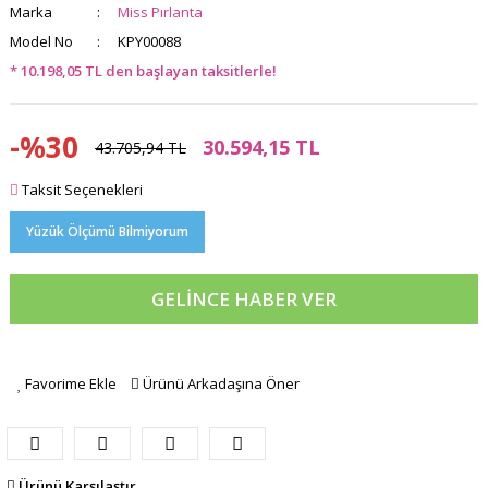
Marka
Miss Pırlanta
Model No
KPY00088
* 10.198,05 TL den başlayan taksitlerle!
-%30
30.594,15 TL
43.705,94 TL
Taksit Seçenekleri
Yüzük Ölçümü Bilmiyorum
GELİNCE HABER VER
Favorime Ekle
Ürünü Arkadaşına Öner
Ürünü Karşılaştır