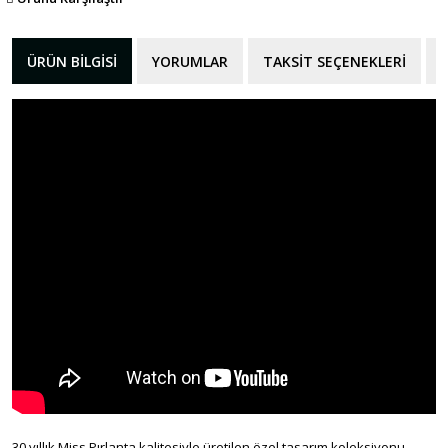
ÜRÜN BILGISI
YORUMLAR
TAKSIT SEÇENEKLERI
30 yıllık Miss Pırlanta kalitesiyle üretilen özel tasarım koleksiyonu