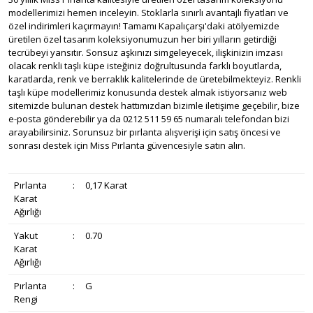
modellerimizi hemen inceleyin. Stoklarla sınırlı avantajlı fiyatları ve
özel indirimleri kaçırmayın! Tamamı Kapalıçarşı'daki atölyemizde
üretilen özel tasarım koleksiyonumuzun her biri yılların getirdiği
tecrübeyi yansıtır. Sonsuz aşkınızı simgeleyecek, ilişkinizin imzası
olacak renkli taşlı küpe isteğiniz doğrultusunda farklı boyutlarda,
karatlarda, renk ve berraklık kalitelerinde de üretebilmekteyiz. Renkli
taşlı küpe modellerimiz konusunda destek almak istiyorsanız web
sitemizde bulunan destek hattımızdan bizimle iletişime geçebilir, bize
e-posta gönderebilir ya da 0212 511 59 65 numaralı telefondan bizi
arayabilirsiniz. Sorunsuz bir pırlanta alışverişi için satış öncesi ve
sonrası destek için Miss Pırlanta güvencesiyle satın alın.
Pırlanta
:
0,17 Karat
Karat
Ağırlığı
Yakut
:
0.70
Karat
Ağırlığı
Pırlanta
:
G
Rengi