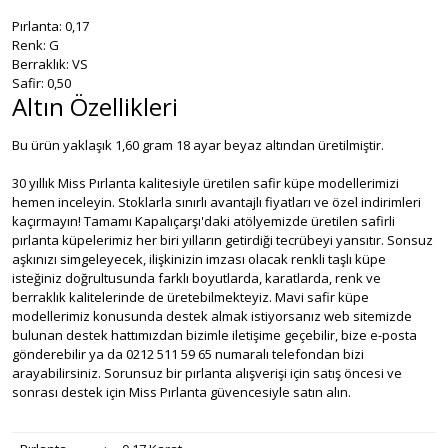
Pırlanta: 0,17
Renk: G
Berraklık: VS
Safir: 0,50
Altın Özellikleri
Bu ürün yaklaşık 1,60 gram 18 ayar beyaz altından üretilmiştir.
30 yıllık Miss Pırlanta kalitesiyle üretilen safir küpe modellerimizi
hemen inceleyin. Stoklarla sınırlı avantajlı fiyatları ve özel indirimleri
kaçırmayın! Tamamı Kapalıçarşı'daki atölyemizde üretilen safirli
pırlanta küpelerimiz her biri yılların getirdiği tecrübeyi yansıtır. Sonsuz
aşkınızı simgeleyecek, ilişkinizin imzası olacak renkli taşlı küpe
isteğiniz doğrultusunda farklı boyutlarda, karatlarda, renk ve
berraklık kalitelerinde de üretebilmekteyiz. Mavi safir küpe
modellerimiz konusunda destek almak istiyorsanız web sitemizde
bulunan destek hattımızdan bizimle iletişime geçebilir, bize e-posta
gönderebilir ya da 0212 511 59 65 numaralı telefondan bizi
arayabilirsiniz. Sorunsuz bir pırlanta alışverişi için satış öncesi ve
sonrası destek için Miss Pırlanta güvencesiyle satın alın.