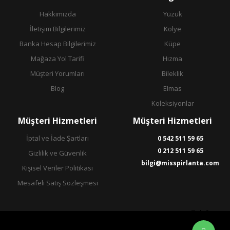
Hakkımızda
Yüzük
İletişim Bilgilerimiz
Kolye
Banka Hesap Bilgilerimiz
Küpe
Mağaza Yol Tarifi
Hızma
Müşteri Yorumları
Bileklik
Blog
Elmas
Koleksiyonlar
Müşteri Hizmetleri
Müşteri Hizmetleri
İptal ve İade Şartları
0 542 511 59 65
0 212 511 59 65
Gizlilik ve Güvenlik
bilgi@misspirlanta.com
Kişisel Veriler Politikası
Mesafeli Satış Sözleşmesi
Telefon