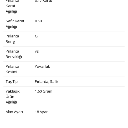
Pırlanta
:
0,17 Karat
Karat
Ağırlığı
Safir Karat
:
0.50
Ağırlığı
Pırlanta
:
G
Rengi
Pırlanta
:
vs
Berraklığı
Pırlanta
:
Yuvarlak
Kesimi
Taş Tipi
:
Pırlanta, Safir
Yaklaşık
:
1,60 Gram
Ürün
Ağırlığı
Altın Ayarı
:
18 Ayar