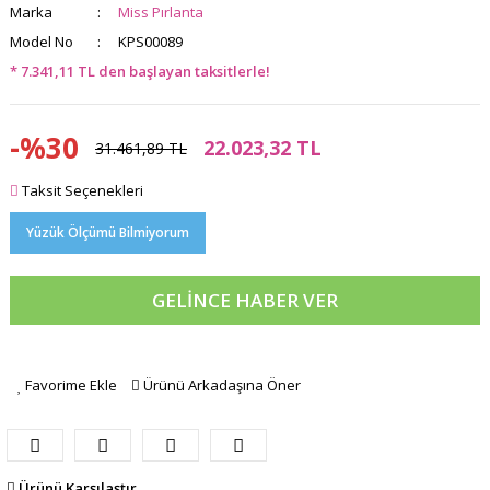
Marka
Miss Pırlanta
Model No
KPS00089
* 7.341,11 TL den başlayan taksitlerle!
-%30
22.023,32 TL
31.461,89 TL
Taksit Seçenekleri
Yüzük Ölçümü Bilmiyorum
GELİNCE HABER VER
Favorime Ekle
Ürünü Arkadaşına Öner
Ürünü Karşılaştır