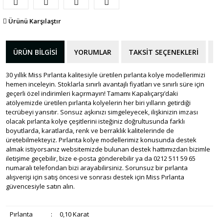
Ürünü Karşılaştır
ÜRÜN BILGISI
YORUMLAR
TAKSIT SEÇENEKLERI
30 yıllık Miss Pırlanta kalitesiyle üretilen pırlanta kolye modellerimizi
hemen inceleyin. Stoklarla sınırlı avantajlı fiyatları ve sınırlı süre için
geçerli özel indirimleri kaçırmayın! Tamamı Kapalıçarşı’daki
atölyemizde üretilen pırlanta kolyelerin her biri yılların getirdiği
tecrübeyi yansıtır. Sonsuz aşkınızı simgeleyecek, ilişkinizin imzası
olacak pırlanta kolye çeşitlerini isteğiniz doğrultusunda farklı
boyutlarda, karatlarda, renk ve berraklık kalitelerinde de
üretebilmekteyiz. Pırlanta kolye modellerimiz konusunda destek
almak istiyorsanız websitemizde bulunan destek hattımızdan bizimle
iletişime geçebilir, bize e-posta gönderebilir ya da 0212 511 59 65
numaralı telefondan bizi arayabilirsiniz. Sorunsuz bir pırlanta
alışverişi için satış öncesi ve sonrası destek için Miss Pırlanta
güvencesiyle satın alın.
Pırlanta
:
0,10 Karat