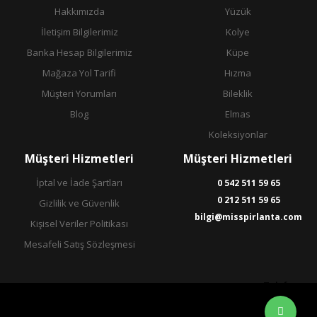
Hakkımızda
Yüzük
İletişim Bilgilerimiz
Kolye
Banka Hesap Bilgilerimiz
Küpe
Mağaza Yol Tarifi
Hızma
Müşteri Yorumları
Bileklik
Blog
Elmas
Koleksiyonlar
Müşteri Hizmetleri
Müşteri Hizmetleri
İptal ve İade Şartları
0 542 511 59 65
0 212 511 59 65
Gizlilik ve Güvenlik
bilgi@misspirlanta.com
Kişisel Veriler Politikası
Mesafeli Satış Sözleşmesi
Telefon