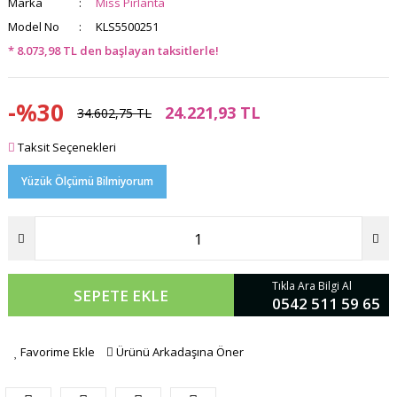
Marka
Miss Pırlanta
Model No
KLS5500251
* 8.073,98 TL den başlayan taksitlerle!
-%30
24.221,93 TL
34.602,75 TL
Taksit Seçenekleri
Yüzük Ölçümü Bilmiyorum
Tıkla Ara Bilgi Al
SEPETE EKLE
0542 511 59 65
Favorime Ekle
Ürünü Arkadaşına Öner