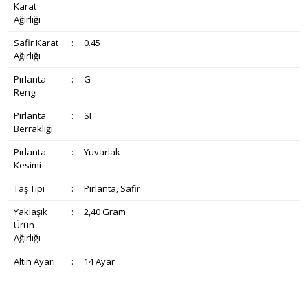
Karat
Ağırlığı
Safir Karat
:
0.45
Ağırlığı
Pırlanta
:
G
Rengi
Pırlanta
:
SI
Berraklığı
Pırlanta
:
Yuvarlak
Kesimi
Taş Tipi
:
Pırlanta, Safir
Yaklaşık
:
2,40 Gram
Ürün
Ağırlığı
Altın Ayarı
:
14 Ayar