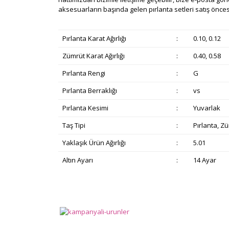
aksesuarların başında gelen pırlanta setleri satış önces
Pırlanta Karat Ağırlığı
:
0.10, 0.12
Zümrüt Karat Ağırlığı
:
0.40, 0.58
Pırlanta Rengi
:
G
Pırlanta Berraklığı
:
vs
Pırlanta Kesimi
:
Yuvarlak
Taş Tipi
:
Pırlanta, Z
Yaklaşık Ürün Ağırlığı
:
5.01
Altın Ayarı
:
14 Ayar
Bu ürünün fiyat bilgisi, resim, ürün açıklamalarında v
Görüş ve önerileriniz için teşekkür ederiz.