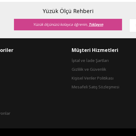
Yorum Yaz
Soru Sor
Yüzük Ölçü Rehberi
Yüzük ölçünüzü kolayca öğrenin,
Tıklayın
oriler
Müşteri Hizmetleri
İptal ve İade Şartları
Gizlilik ve Güvenlik
Gönder
Kişisel Veriler Politikası
Mesafeli Satış Sözleşmesi
yonlar