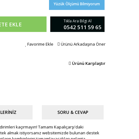
Yüzük Ölçümü Bilmiyorum
Tıkla Ara Bilgi Al
ETE EKLE
0542 511 59 65
Favorime Ekle
Ürünü Arkadaşına Öner
Ürünü Karşılaştır
LERINIZ
SORU & CEVAP
 indirimleri kaçırmayın! Tamamı Kapalıçarşı'daki
 destek almak istiyorsanız websitemizde bulunan destek
dınların kombinlerini tamamlayacakları pırlanta