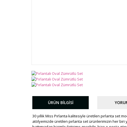
ÜRÜN BILGISI
YORU
30 yıllık Miss Pırlanta kalitesiyle üretilen pırlanta set m
atölyemizde üretilen pırlanta set ürünlerimizin her biri
hattımızdan bizimle iletişime geçebilir, bize e-posta gö