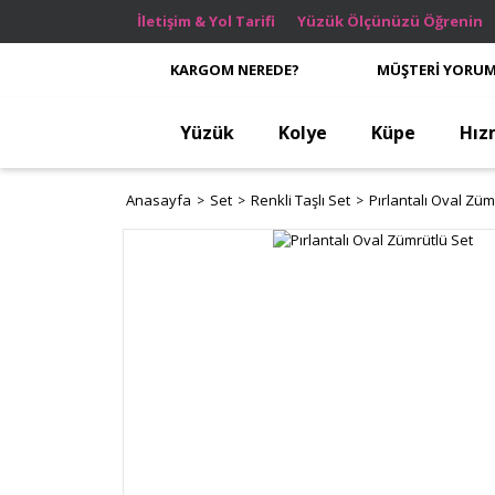
İletişim & Yol Tarifi
Yüzük Ölçünüzü Öğrenin
KARGOM NEREDE?
MÜŞTERİ YORUM
Yüzük
Kolye
Küpe
Hız
Anasayfa
Set
Renkli Taşlı Set
Pırlantalı Oval Züm