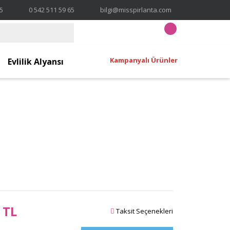
65
0 542 511 59 65
bilgi@misspirlanta.com
Kampanyalı Ürünler
Evlilik Alyansı
 TL
Taksit Seçenekleri