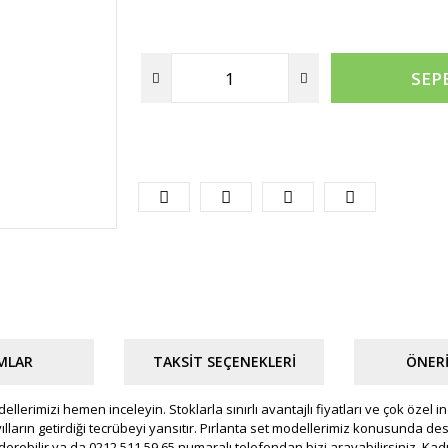
SEP
MLAR
TAKSIT SEÇENEKLERI
ÖNERI
odellerimizi hemen inceleyin. Stoklarla sınırlı avantajlı fiyatları ve çok özel
 yılların getirdiği tecrübeyi yansıtır. Pırlanta set modellerimiz konusunda
nderebilir ya da 0212 511 59 65 numaralı telefondan bizi arayabilirsiniz. Ka