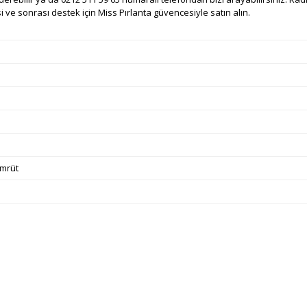
i ve sonrası destek için Miss Pırlanta güvencesiyle satın alın.
ümrüt
e diğer konularda yetersiz gördüğünüz noktaları öneri formunu kullanarak ta
Bu ürüne ilk yorumu siz yapın!
Ürün hakkında henüz soru sorulmamış.