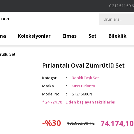
0 212 511 59 
LARI
ma
Koleksiyonlar
Elmas
Set
Bileklik
rütlü Set
Pırlantalı Oval Zümrütlü Set
Kategori
Renkli Taşlı Set
Marka
Miss Pırlanta
Model No
STZ1560CN
* 24.724,70 TL den başlayan taksitlerle!
-%30
74.174,10
105.963,00 TL