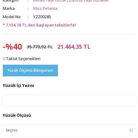
Kategori
Renkli Taşlı Yüzük
,
Zümrüt Taşlı Yüzükler
Marka
Miss Pırlanta
Model No
YZZ00285
* 7.154,78 TL den başlayan taksitlerle!
-%40
21.464,35 TL
35.773,92 TL
Taksit Seçenekleri
Yüzük Ölçümü Bilmiyorum
Yüzük İçi Yazısı
Yüzük Ölçüsü