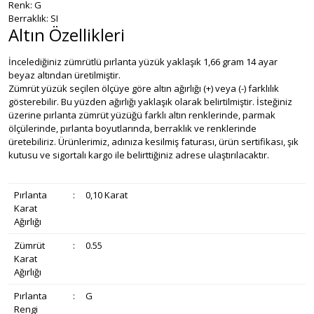
Renk: G
Berraklık: SI
Altın Özellikleri
İncelediğiniz zümrütlü pırlanta yüzük yaklaşık 1,66 gram 14 ayar
beyaz altından üretilmiştir.
Zümrüt yüzük seçilen ölçüye göre altın ağırlığı (+) veya (-) farklılık
gösterebilir. Bu yüzden ağırlığı yaklaşık olarak belirtilmiştir. İsteğiniz
üzerine pırlanta zümrüt yüzüğü farklı altın renklerinde, parmak
ölçülerinde, pırlanta boyutlarında, berraklık ve renklerinde
üretebiliriz. Ürünlerimiz, adınıza kesilmiş faturası, ürün sertifikası, şık
kutusu ve sigortalı kargo ile belirttiğiniz adrese ulaştırılacaktır.
Pırlanta
:
0,10 Karat
Karat
Ağırlığı
Zümrüt
:
0.55
Karat
Ağırlığı
Pırlanta
:
G
Rengi