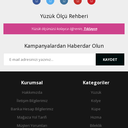
Ürün bilgilerinde hatalar bulunuyor.
Ürün fiyatı diğer sitelerden daha pahalı.
Yüzük Ölçü Rehberi
Bu ürüne benzer farklı alternatifler olmalı.
Yüzük ölçünüzü kolayca öğrenin,
Tıklayın
Kampanyalardan Haberdar Olun
KAYDET
Gönder
Kurumsal
Kategoriler
Hakkımızda
Yüzük
İletişim Bilgilerimiz
Kolye
Banka Hesap Bilgilerimiz
Küpe
Mağaza Yol Tarifi
Hızma
Müşteri Yorumları
Bileklik