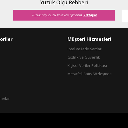
Yüzük Ölçü Rehberi
Yüzük ölçünüzü kolayca öğrenin,
Tıklayın
oriler
Müşteri Hizmetleri
İptal ve İade Şartları
Gizlilik ve Güvenlik
Gönder
Kişisel Veriler Politikası
Mesafeli Satış Sözleşmesi
yonlar