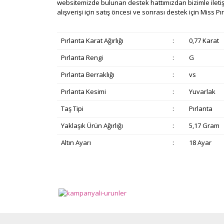
websitemizde bulunan destek hattımızdan bizimle iletişi
alışverişi için satış öncesi ve sonrası destek için Miss Pı
Pırlanta Karat Ağırlığı
:
0,77 Karat
Pırlanta Rengi
:
G
Pırlanta Berraklığı
:
vs
Pırlanta Kesimi
:
Yuvarlak
Taş Tipi
:
Pırlanta
Yaklaşık Ürün Ağırlığı
:
5,17 Gram
Altın Ayarı
:
18 Ayar
Bu ürünün fiyat bilgisi, resim, ürün açıklamalarında v
Görüş ve önerileriniz için teşekkür ederiz.
Ürün resmi kalitesiz, bozuk veya görüntülenemiyor.