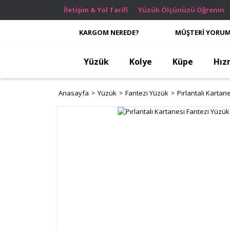
İletişim & Yol Tarifi
Yüzük Ölçünüzü Öğrenin
KARGOM NEREDE?
MÜŞTERİ YORUM
Yüzük
Kolye
Küpe
Hız
Anasayfa
Yüzük
Fantezi Yüzük
Pırlantalı Kartan