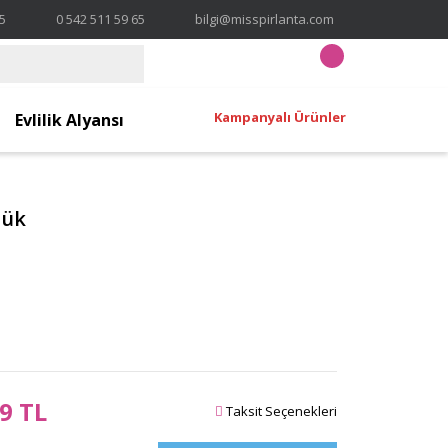
65
0 542 511 59 65
bilgi@misspirlanta.com
Kampanyalı Ürünler
Evlilik Alyansı
zük
9 TL
Taksit Seçenekleri