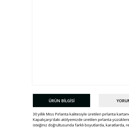
ÜRÜN BILGISI
YORU
30 yıllık Miss Pırlanta kalitesiyle üretilen pırlanta kart
Kapalıçarşı'daki atölyemizde üretilen pırlanta yüzüklerin 
isteğiniz doğrultusunda farklı boyutlarda, karatlarda, 