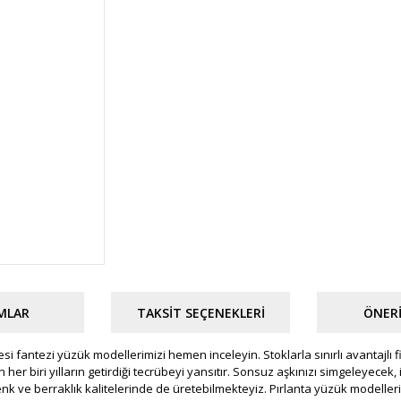
MLAR
TAKSIT SEÇENEKLERI
ÖNERI
anesi fantezi yüzük modellerimizi hemen inceleyin. Stoklarla sınırlı avantajlı 
her biri yılların getirdiği tecrübeyi yansıtır. Sonsuz aşkınızı simgeleyecek, i
renk ve berraklık kalitelerinde de üretebilmekteyiz. Pırlanta yüzük modell