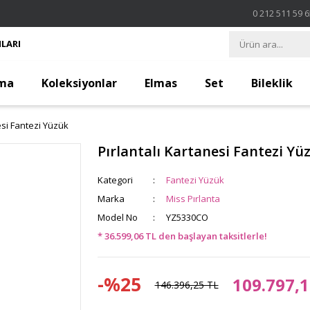
0 212 511 59 
LARI
ma
Koleksiyonlar
Elmas
Set
Bileklik
esi Fantezi Yüzük
Pırlantalı Kartanesi Fantezi Yü
Kategori
Fantezi Yüzük
Marka
Miss Pırlanta
Model No
YZ5330CO
* 36.599,06 TL den başlayan taksitlerle!
-%25
109.797,1
146.396,25 TL