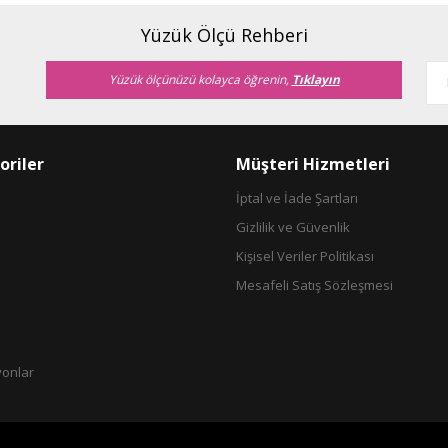
Yorum Yaz
Soru Sor
Yüzük Ölçü Rehberi
Yüzük ölçünüzü kolayca öğrenin,
Tıklayın
oriler
Müşteri Hizmetleri
İptal ve İade Şartları
Gizlilik ve Güvenlik
Gönder
Kişisel Veriler Politikası
Mesafeli Satış Sözleşmesi
yonlar