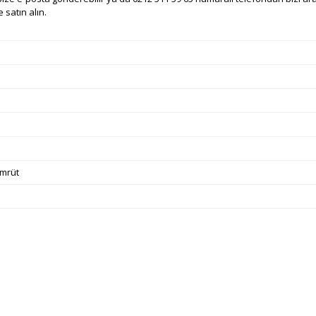
 satın alın.
ümrüt
e diğer konularda yetersiz gördüğünüz noktaları öneri formunu kullanarak ta
Bu ürüne ilk yorumu siz yapın!
Ürün hakkında henüz soru sorulmamış.