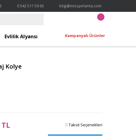
65
0 542 511 59 65
bilgi@misspirlanta.com
Kampanyalı Ürünler
Evlilik Alyansı
j Kolye
 TL
Taksit Seçenekleri