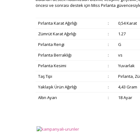
öncesi ve sonrası destek için Miss Pırlanta güvencesiyle
Pırlanta Karat Ağırlığı
:
0,54 Karat
Zümrüt Karat Ağırlığı
:
1.27
Pırlanta Rengi
:
G
Pırlanta Berraklığı
:
vs
Pırlanta Kesimi
:
Yuvarlak
Taş Tipi
:
Pırlanta, Z
Yaklaşık Ürün Ağırlığı
:
4,43 Gram
Altın Ayarı
:
18 Ayar
Bu ürünün fiyat bilgisi, resim, ürün açıklamalarında v
Görüş ve önerileriniz için teşekkür ederiz.