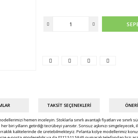
SEP
MLAR
TAKSIT SEÇENEKLERI
ÖNERI
 modellerimizi hemen inceleyin. Stoklarla sınırlı avantajlı fiyatları ve sınırlı 
er biri yılların getirdiği tecrübeyi yansıtır. Sonsuz aşkınızı simgeleyecek, ili
erraklık kalitelerinde de üretebilmekteyiz. Pırlanta kolye modellerimiz k
ize e-posta gönderebilir ya da 0212 511 59 65 numaralı telefondan bizi arayab