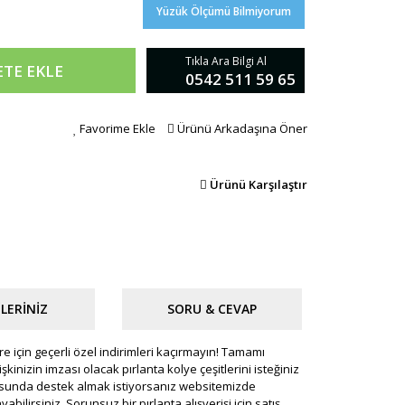
Yüzük Ölçümü Bilmiyorum
Tıkla Ara Bilgi Al
ETE EKLE
0542 511 59 65
Favorime Ekle
Ürünü Arkadaşına Öner
Ürünü Karşılaştır
LERINIZ
SORU & CEVAP
süre için geçerli özel indirimleri kaçırmayın! Tamamı
şkinizin imzası olacak pırlanta kolye çeşitlerini isteğiniz
onusunda destek almak istiyorsanız websitemizde
ilirsiniz. Sorunsuz bir pırlanta alışverişi için satış