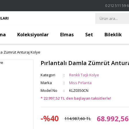
0 212 511 59 
LARI
ma
Koleksiyonlar
Elmas
Set
Bileklik
la Zümrüt Anturaj Kolye
Pırlantalı Damla Zümrüt Antura
Kategori
Renkli Taşlı Kolye
Marka
Miss Pırlanta
Model No
KLZ0350CN
* 22.997,52 TL den başlayan taksitlerle!
-%40
68.992,56
114.987,60 TL