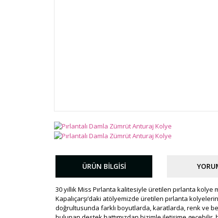
ÜRÜN BILGISI
YORU
30 yıllık Miss Pırlanta kalitesiyle üretilen pırlanta kolye
Kapalıçarşı’daki atölyemizde üretilen pırlanta kolyelerin h
doğrultusunda farklı boyutlarda, karatlarda, renk ve b
bulunan destek hattımızdan bizimle iletişime geçebilir, b