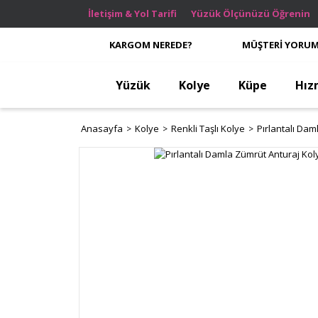
İletişim & Yol Tarifi
Yüzük Ölçünüzü Öğrenin
KARGOM NEREDE?
MÜŞTERİ YORUM
Yüzük
Kolye
Küpe
Hız
Anasayfa
Kolye
Renkli Taşlı Kolye
Pırlantalı Dam