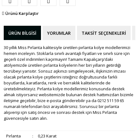
Ürünü Karşılaştır
ÜRÜN BILGISI
YORUMLAR
TAKSIT SEÇENEKLERI
30 yıllık Miss Pırlanta kalitesiyle üretilen pırlanta kolye modellerimizi
hemen inceleyin. Stoklarla sınırlı avantajlı fiyatları ve sınırlı süre için
geçerli özel indirimleri kaçırmayın! Tamamı Kapalıçarşı’daki
atölyemizde üretilen pırlanta kolyelerin her biri yılların getirdiği
tecrübeyi yansıtır. Sonsuz aşkınızı simgeleyecek, ilişkinizin imzası
olacak pırlanta kolye çeşitlerini isteğiniz doğrultusunda farklı
boyutlarda, karatlarda, renk ve berraklık kalitelerinde de
üretebilmekteyiz. Pırlanta kolye modellerimiz konusunda destek
almak istiyorsanız websitemizde bulunan destek hattımızdan bizimle
iletişime geçebilir, bize e-posta gönderebilir ya da 0212 511 59 65
numaralı telefondan bizi arayabilirsiniz. Sorunsuz bir pırlanta
alışverişi için satış öncesi ve sonrası destek için Miss Pırlanta
güvencesiyle satın alın.
Pırlanta
:
0,23 Karat