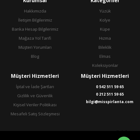
Kurumsal
Kategoriler
Hakkımızda
Yüzük
İletişim Bilgilerimiz
Kolye
Banka Hesap Bilgilerimiz
Küpe
Mağaza Yol Tarifi
Hızma
Müşteri Yorumları
Bileklik
Blog
Elmas
Koleksiyonlar
Müşteri Hizmetleri
Müşteri Hizmetleri
İptal ve İade Şartları
0 542 511 59 65
0 212 511 59 65
Gizlilik ve Güvenlik
bilgi@misspirlanta.com
Kişisel Veriler Politikası
Mesafeli Satış Sözleşmesi
Telefon