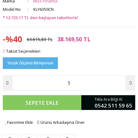
Marka
Miss Pırlanta
Model No
KLY6350CN
* 12.723,17 TL den başlayan taksitlerle!
-%40
38.169,50 TL
63.615,83 TL
Taksit Seçenekleri
Yüzük Ölçümü Bilmiyorum
Tıkla Ara Bilgi Al
SEPETE EKLE
0542 511 59 65
Favorime Ekle
Ürünü Arkadaşına Öner