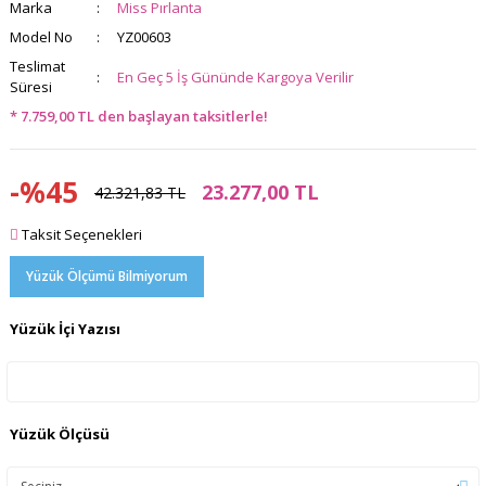
Marka
Miss Pırlanta
Model No
YZ00603
Teslimat
En Geç 5 İş Gününde Kargoya Verilir
Süresi
* 7.759,00 TL den başlayan taksitlerle!
-%45
23.277,00 TL
42.321,83 TL
Taksit Seçenekleri
Yüzük Ölçümü Bilmiyorum
Yüzük İçi Yazısı
Yüzük Ölçüsü