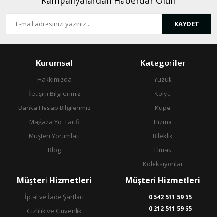
Kampanyalardan Haberdar Olun
KAYDET
Gönder
Kurumsal
Kategoriler
Hakkımızda
Yüzük
İletişim Bilgilerimiz
Kolye
Banka Hesap Bilgilerimiz
Küpe
Mağaza Yol Tarifi
Hızma
Müşteri Yorumları
Bileklik
Blog
Elmas
Koleksiyonlar
Müşteri Hizmetleri
Müşteri Hizmetleri
İptal ve İade Şartları
0 542 511 59 65
0 212 511 59 65
Gizlilik ve Güvenlik