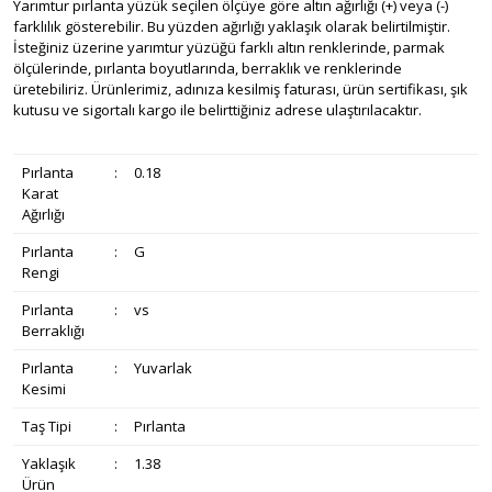
Yarımtur pırlanta yüzük seçilen ölçüye göre altın ağırlığı (+) veya (-)
farklılık gösterebilir. Bu yüzden ağırlığı yaklaşık olarak belirtilmiştir.
İsteğiniz üzerine yarımtur yüzüğü farklı altın renklerinde, parmak
ölçülerinde, pırlanta boyutlarında, berraklık ve renklerinde
üretebiliriz. Ürünlerimiz, adınıza kesilmiş faturası, ürün sertifikası, şık
kutusu ve sigortalı kargo ile belirttiğiniz adrese ulaştırılacaktır.
Pırlanta
:
0.18
Karat
Ağırlığı
Pırlanta
:
G
Rengi
Pırlanta
:
vs
Berraklığı
Pırlanta
:
Yuvarlak
Kesimi
Taş Tipi
:
Pırlanta
Yaklaşık
:
1.38
Ürün