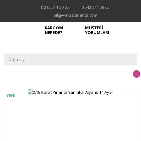
0 212 511 59 65
0 542 511 59 65
bilgi@misspirlanta.com
KARGOM
MÜŞTERİ
NEREDE?
YORUMLARI
YENİ