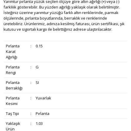
Yarımtur pırlanta yüzük seçilen ölçüye göre altın ağırlığı (+) veya (-)
farklılık gösterebilir. Bu yüzden ağırlığı yaklaşık olarak belirtilmiştir.
İsteğiniz üzerine yarımtur yüzüğü farklı altın renklerinde, parmak
ölçülerinde, pırlanta boyutlarında, berraklık ve renklerinde
üretebiliriz. Ürünlerimiz, adınıza kesilmiş faturası, ürün sertifikası, şık
kutusu ve sigortalı kargo ile belirttiğiniz adrese ulaştırılacaktır.
Pırlanta
:
0.15
Karat
Ağırlığı
Pırlanta
:
G
Rengi
Pırlanta
:
SI
Berraklığı
Pırlanta
:
Yuvarlak
Kesimi
Taş Tipi
:
Pırlanta
Yaklaşık
:
1.03
Ürün