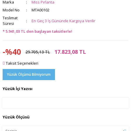
Marka
Miss Pırlanta
Model No
MTA00102
Teslimat
En Geç 3 İş Gününde Kargoya Verilir
Süresi
* 5.941,03 TL den başlayan taksitlerle!
-%40
17.823,08 TL
29.705,13 TL
Taksit Seçenekleri
Yüzük Ölçümü Bilmiyorum
Yüzük İçi Yazısı
Yüzük Ölçüsü