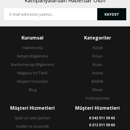
Kampanyalardan Haberdar Olun
KAYDET
Gönder
Kurumsal
Kategoriler
Hakkımızda
Yüzük
İletişim Bilgilerimiz
Kolye
Banka Hesap Bilgilerimiz
Küpe
Mağaza Yol Tarifi
Hızma
Müşteri Yorumları
Bileklik
Blog
Elmas
Koleksiyonlar
Müşteri Hizmetleri
Müşteri Hizmetleri
İptal ve İade Şartları
0 542 511 59 65
0 212 511 59 65
Gizlilik ve Güvenlik