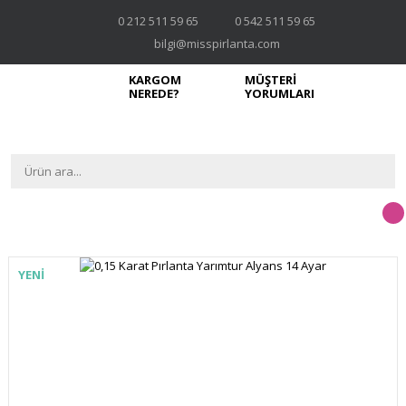
0 212 511 59 65
0 542 511 59 65
bilgi@misspirlanta.com
KARGOM
MÜŞTERİ
NEREDE?
YORUMLARI
YENİ