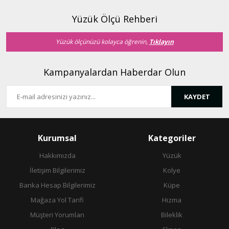
Ürün bilgilerinde hatalar bulunuyor.
Ürün fiyatı diğer sitelerden daha pahalı.
Yüzük Ölçü Rehberi
Bu ürüne benzer farklı alternatifler olmalı.
Yüzük ölçünüzü kolayca öğrenin,
Tıklayın
Kampanyalardan Haberdar Olun
KAYDET
Gönder
Kurumsal
Kategoriler
Hakkımızda
Yüzük
İletişim Bilgilerimiz
Kolye
Banka Hesap Bilgilerimiz
Küpe
Mağaza Yol Tarifi
Hızma
Müşteri Yorumları
Bileklik