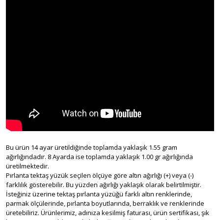
Bu ürün 14 ayar üretildiğinde toplamda yaklaşık 1.55 gram
ağırlığındadır. 8 Ayarda ise toplamda yaklaşık 1.00 gr ağırlığında
üretilmektedir.
Pırlanta tektaş yüzük seçilen ölçüye göre altın ağırlığı (+) veya (-)
farklılık gösterebilir. Bu yüzden ağırlığı yaklaşık olarak belirtilmiştir.
İsteğiniz üzerine tektaş pırlanta yüzüğü farklı altın renklerinde,
parmak ölçülerinde, pırlanta boyutlarında, berraklık ve renklerinde
üretebiliriz. Ürünlerimiz, adınıza kesilmiş faturası, ürün sertifikası, şık