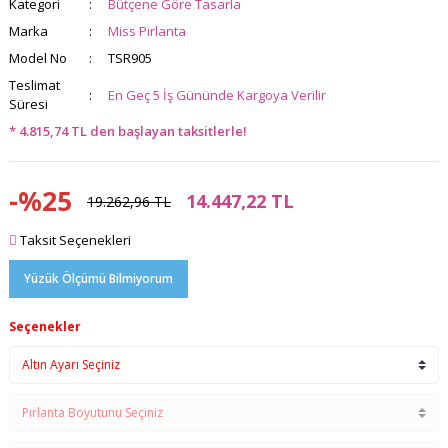
Kategori
Bütçene Göre Tasarla
Marka
Miss Pırlanta
Model No
TSR905
Teslimat
En Geç 5 İş Gününde Kargoya Verilir
Süresi
* 4.815,74 TL den başlayan taksitlerle!
-%25
14.447,22 TL
19.262,96 TL
Taksit Seçenekleri
Yüzük Ölçümü Bilmiyorum
Seçenekler