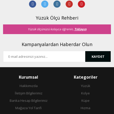
Ürün açıklamasında eksik bilgiler bulunuyor.
Ürün bilgilerinde hatalar bulunuyor.
Ürün fiyatı diğer sitelerden daha pahalı.
Yüzük Ölçü Rehberi
Bu ürüne benzer farklı alternatifler olmalı.
Yüzük ölçünüzü kolayca öğrenin,
Tıklayın
Kampanyalardan Haberdar Olun
KAYDET
Gönder
Kurumsal
Kategoriler
Hakkımızda
Yüzük
İletişim Bilgilerimiz
Kolye
Banka Hesap Bilgilerimiz
Küpe
Mağaza Yol Tarifi
Hızma