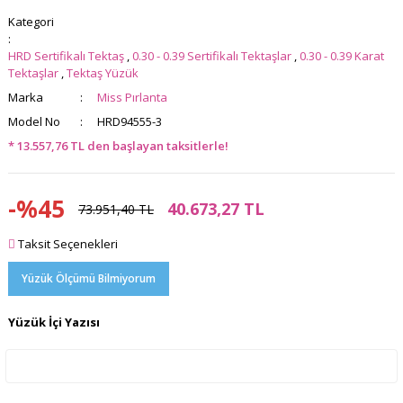
Kategori
HRD Sertifikalı Tektaş
,
0.30 - 0.39 Sertifikalı Tektaşlar
,
0.30 - 0.39 Karat
Tektaşlar
,
Tektaş Yüzük
Marka
Miss Pırlanta
Model No
HRD94555-3
* 13.557,76 TL den başlayan taksitlerle!
-%45
40.673,27 TL
73.951,40 TL
Taksit Seçenekleri
Yüzük Ölçümü Bilmiyorum
Yüzük İçi Yazısı