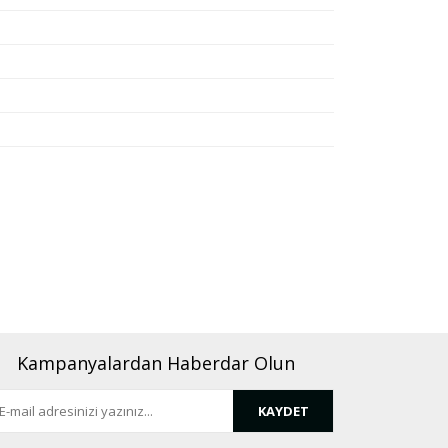
rafımıza iletebilirsiniz.
Kampanyalardan Haberdar Olun
KAYDET