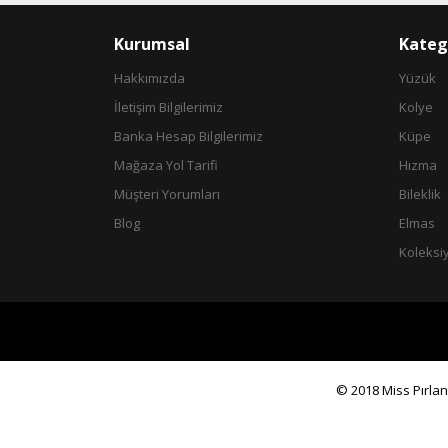
Kurumsal
Kateg
Hakkımızda
Yüzük
İletişim Bilgilerimiz
Kolye
Banka Hesap Bilgilerimiz
Küpe
Mağaza Yol Tarifi
Hızma
Müşteri Yorumları
Bileklik
Blog
Elmas
Koleksi
© 2018 Miss Pırlant