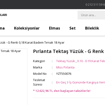
0 212 511 59 
LARI
ma
Koleksiyonlar
Elmas
Set
Bileklik
üzük - G Renk 0,18 Karat Badem Tırnak 18 Ayar
Pırlanta Tektaş Yüzük - G Renk
Kategori
Tektaş Yüzük
,
0.10 - 0.19 Karat Tek
Marka
Miss Pırlanta
Model No
YZT550076
Teslimat
En Geç 3 İş Gününde Kargoya Veril
Süresi
* 12.622,96 TL den başlayan taksitlerle!