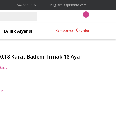
65
0 542 511 59 65
bilgi@misspirlanta.com
Kampanyalı Ürünler
Evlilik Alyansı
 0,18 Karat Badem Tırnak 18 Ayar
taşlar
ir