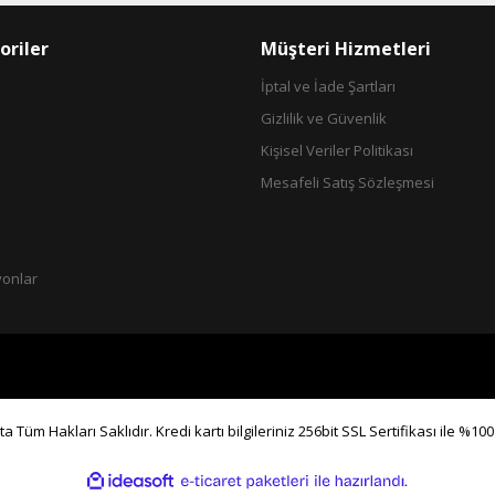
oriler
Müşteri Hizmetleri
İptal ve İade Şartları
Gönder
Gizlilik ve Güvenlik
Kişisel Veriler Politikası
Mesafeli Satış Sözleşmesi
yonlar
a Tüm Hakları Saklıdır. Kredi kartı bilgileriniz 256bit SSL Sertifikası ile %10
ile
ideasoft
e-