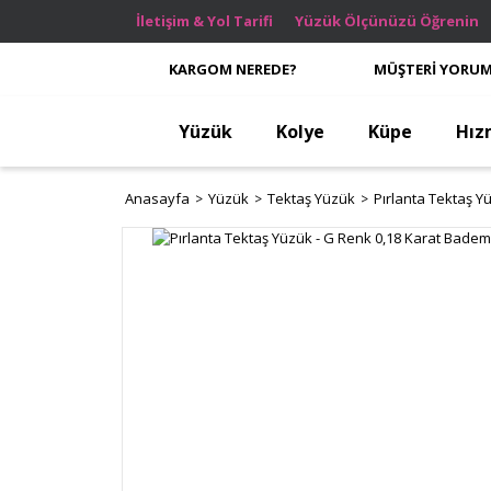
İletişim & Yol Tarifi
Yüzük Ölçünüzü Öğrenin
KARGOM NEREDE?
MÜŞTERİ YORUM
Yüzük
Kolye
Küpe
Hız
Anasayfa
Yüzük
Tektaş Yüzük
Pırlanta Tektaş Y