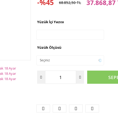
-%45
37.868,87
68.852,50 TL
Yüzük İçi Yazısı
Yüzük Ölçüsü
SEP