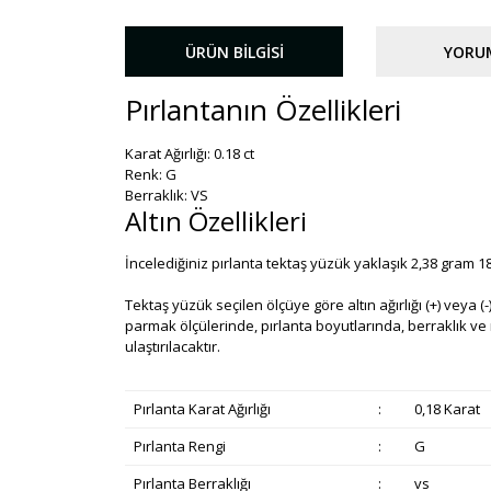
ÜRÜN BILGISI
YORU
Pırlantanın Özellikleri
Karat Ağırlığı: 0.18 ct
Renk: G
Berraklık: VS
Altın Özellikleri
İncelediğiniz pırlanta tektaş yüzük yaklaşık 2,38 gram 18
Tektaş yüzük seçilen ölçüye göre altın ağırlığı (+) veya (-)
parmak ölçülerinde, pırlanta boyutlarında, berraklık ve re
ulaştırılacaktır.
Pırlanta Karat Ağırlığı
:
0,18 Karat
Pırlanta Rengi
:
G
Pırlanta Berraklığı
:
vs