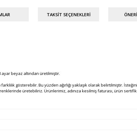
MLAR
TAKSIT SEÇENEKLERI
ÖNERI
 ayar beyaz altından üretilmiştir.
 farklılık gösterebilir. Bu yüzden ağırlığı yaklaşık olarak belirtilmiştir. İsteğ
nklerinde üretebiliriz. Ürünlerimiz, adınıza kesilmiş faturası, ürün sertifikas