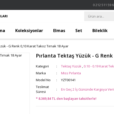
0 212 511 59 
LARI
ma
Koleksiyonlar
Elmas
Set
Bileklik
üzük - G Renk 0,10 Karat Takoz Tırnak 18 Ayar
Pırlanta Tektaş Yüzük - G Renk
Kategori
Tektaş Yüzük
,
0.10 - 0.19 Karat Tek
Marka
Miss Pırlanta
Model No
YZT00141
Teslimat
En Geç 2 İş Gününde Kargoya Veril
Süresi
* 8.369,84 TL den başlayan taksitlerle!