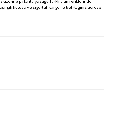
iniz üzerine pırlanta yüzüğü farklı altın renklerinde,
ı, şık kutusu ve sigortalı kargo ile belirttiğiniz adrese
rafımıza iletebilirsiniz.