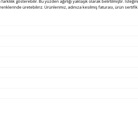
 farklılık gösterebilir. Bu yüzden ağırlığı yaklaşık olarak belirtilmiştir. İsteğ
nklerinde üretebiliriz. Ürünlerimiz, adınıza kesilmiş faturası, ürün sertifikas
e diğer konularda yetersiz gördüğünüz noktaları öneri formunu kullanarak ta
Bu ürüne ilk yorumu siz yapın!
Ürün hakkında henüz soru sorulmamış.