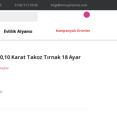
65
0 542 511 59 65
bilgi@misspirlanta.com
Kampanyalı Ürünler
Evlilik Alyansı
 0,10 Karat Takoz Tırnak 18 Ayar
taşlar
ir