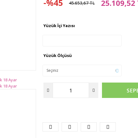
-%45
25.109,52
45.653,67 TL
Yüzük İçi Yazısı
Yüzük Ölçüsü
SEP