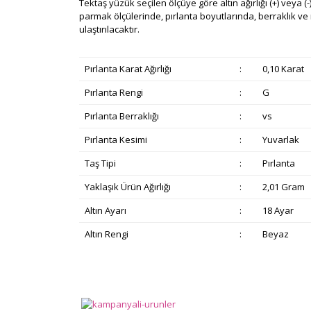
Tektaş yüzük seçilen ölçüye göre altın ağırlığı (+) veya (-)
parmak ölçülerinde, pırlanta boyutlarında, berraklık ve re
ulaştırılacaktır.
Pırlanta Karat Ağırlığı
:
0,10 Karat
Pırlanta Rengi
:
G
Pırlanta Berraklığı
:
vs
Pırlanta Kesimi
:
Yuvarlak
Taş Tipi
:
Pırlanta
Yaklaşık Ürün Ağırlığı
:
2,01 Gram
Altın Ayarı
:
18 Ayar
Altın Rengi
:
Beyaz
Bu ürünün fiyat bilgisi, resim, ürün açıklamalarında v
Görüş ve önerileriniz için teşekkür ederiz.