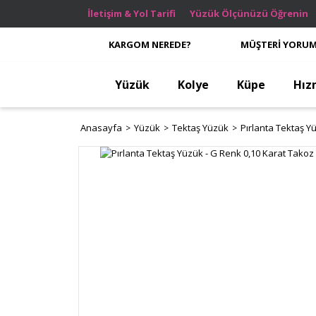
İletişim & Yol Tarifi
Yüzük Ölçünüzü Öğrenin
KARGOM NEREDE?
MÜŞTERİ YORUM
Yüzük
Kolye
Küpe
Hız
Anasayfa
Yüzük
Tektaş Yüzük
Pırlanta Tektaş Y