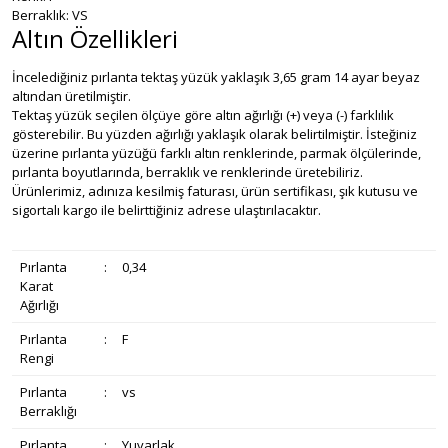
Berraklık: VS
Altın Özellikleri
İncelediğiniz pırlanta tektaş yüzük yaklaşık 3,65 gram 14 ayar beyaz
altından üretilmiştir.
Tektaş yüzük seçilen ölçüye göre altın ağırlığı (+) veya (-) farklılık
gösterebilir. Bu yüzden ağırlığı yaklaşık olarak belirtilmiştir. İsteğiniz
üzerine pırlanta yüzüğü farklı altın renklerinde, parmak ölçülerinde,
pırlanta boyutlarında, berraklık ve renklerinde üretebiliriz.
Ürünlerimiz, adınıza kesilmiş faturası, ürün sertifikası, şık kutusu ve
sigortalı kargo ile belirttiğiniz adrese ulaştırılacaktır.
Pırlanta
:
0,34
Karat
Ağırlığı
Pırlanta
:
F
Rengi
Pırlanta
:
vs
Berraklığı
Pırlanta
:
Yuvarlak