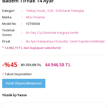
Badem Tırnak 14 Ayar
Kategori
Tektaş Yüzük
,
0.30 - 0.39 Karat Tektaşlar
Marka
Miss Pırlanta
Model No
YZT00304
Teslimat
En Geç 3 İş Gününde Kargoya Verilir
Süresi
Fırsat
Bu Ayın Kampanya Ürünüdür. Sınırlı Sayıda Üretilmiştir.
* 14.982,19 TL den başlayan taksitlerle!
-%45
44.946,58 TL
81.721,05 TL
Taksit Seçenekleri
Yüzük Ölçümü Bilmiyorum
Yüzük İçi Yazısı