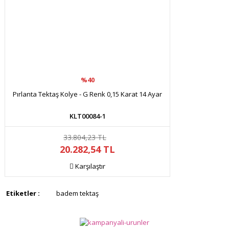
%40
Pırlanta Tektaş Kolye - G Renk 0,15 Karat 14 Ayar
KLT00084-1
33.804,23 TL
20.282,54 TL
Karşılaştır
Etiketler :
badem tektaş