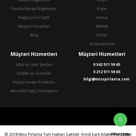
Banka Hesap Bilgilerimiz
Küpe
Mağaza Yol Tarifi
Hızma
Müşteri Yorumları
Bileklik
Blog
Elmas
Koleksiyonlar
Müşteri Hizmetleri
Müşteri Hizmetleri
İptal ve İade Şartları
0 542 511 59 65
0 212 511 59 65
Gizlilik ve Güvenlik
bilgi@misspirlanta.com
Kişisel Veriler Politikası
Mesafeli Satış Sözleşmesi
Telefon
Whatsapp
© 2018 Miss Pırlanta Tüm Hakları Saklıdır. Kredi kartı bilgileriniz 256bit