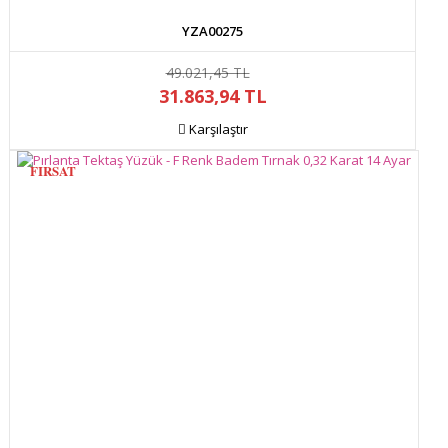
YZA00275
49.021,45 TL
31.863,94 TL
Karşılaştır
FIRSAT