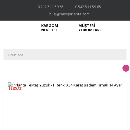
0 212 511 59 65
0 542 511 59 65
bilgi@misspirlanta.com
KARGOM
MÜŞTERİ
NEREDE?
YORUMLARI
FIRSAT