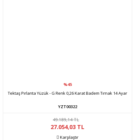
Ürün fiyatı diğer sitelerden daha pahalı.
Bu ürüne benzer farklı alternatifler olmalı.
Gönder
%45
Tektaş Pırlanta Yüzük - G Renk 0,26 Karat Badem Tırnak 14 Ayar
YZT00322
49.189,14 TL
27.054,03 TL
Karşılaştır