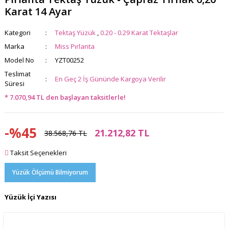
Karat 14 Ayar
Kategori
Tektaş Yüzük
,
0.20 - 0.29 Karat Tektaşlar
Marka
Miss Pırlanta
Model No
YZT00252
Teslimat
En Geç 2 İş Gününde Kargoya Verilir
Süresi
* 7.070,94 TL den başlayan taksitlerle!
-%45
21.212,82 TL
38.568,76 TL
Taksit Seçenekleri
Yüzük Ölçümü Bilmiyorum
Yüzük İçi Yazısı