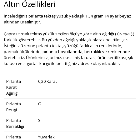
Altın Özellikleri
İncelediğiniz pırlanta tektaş yüzük yaklaşık 1.34 gram 14 ayar beyaz
altından üretilmiştir.
Çapraz tırnak tektaş yüzük seçilen ölçüye göre altın ağırlığı (+) veya (-)
farklılık gösterebilir. Bu yüzden ağırlığı yaklaşık olarak belirtilmiştir.
İsteğiniz üzerine pırlanta tektaş yüzüğü farklı altın renklerinde,
parmak ölçülerinde, pırlanta boyutlarında, berraklık ve renklerinde
üretebiliriz. Ürünlerimiz, adınıza kesilmiş faturası, ürün sertifikası, şık
kutusu ve sigortalı kargo ile belirttiğiniz adrese ulaştırılacaktır.
Pırlanta
:
0,20 Karat
Karat
Ağırlığı
Pırlanta
:
G
Rengi
Pırlanta
:
SI
Berraklığı
Pırlanta
:
Yuvarlak