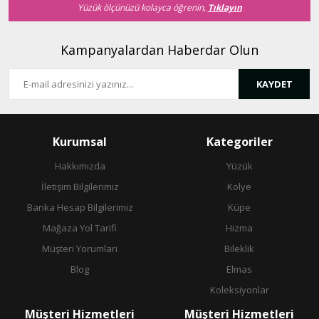
Yüzük ölçünüzü kolayca öğrenin,
Tıklayın
Kampanyalardan Haberdar Olun
KAYDET
Gönder
Kurumsal
Kategoriler
Hakkımızda
Yüzük
İletişim Bilgilerimiz
Kolye
Banka Hesap Bilgilerimiz
Küpe
Mağaza Yol Tarifi
Hızma
Müşteri Yorumları
Bileklik
Blog
Elmas
Koleksiyonlar
Müşteri Hizmetleri
Müşteri Hizmetleri