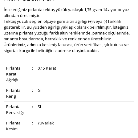
İncelediğiniz pırlanta tektaş yüzük yaklaşık 1,75 gram 14 ayar beyaz
altından üretilmiştir.
Tektaş yüzük seçilen ölçüye göre altın ağırlığı (+) veya (-) farklılık
gösterebilir. Bu yüzden ağırlığı yaklaşık olarak belirtilmiştir. İsteğiniz
üzerine pırlanta yüzüğü farklı altın renklerinde, parmak ölçülerinde,
pırlanta boyutlarında, berraklık ve renklerinde üretebiliriz.
Ürünlerimiz, adınıza kesilmiş faturası, ürün sertifikası, şık kutusu ve
sigortalı kargo ile belirttiğiniz adrese ulaştırılacaktır.
Pırlanta
:
0,15 Karat
Karat
Ağırlığı
Pırlanta
:
G
Rengi
Pırlanta
:
SI
Berraklığı
Pırlanta
:
Yuvarlak
Kesimi