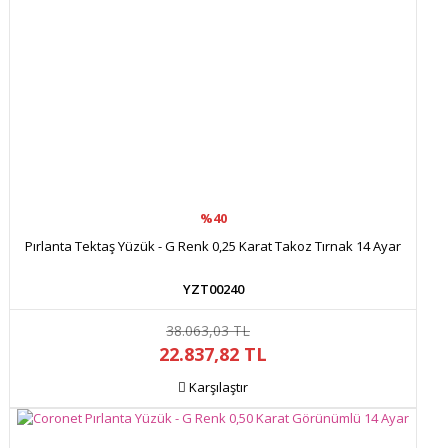
Gönder
%40
Pırlanta Tektaş Yüzük - G Renk 0,25 Karat Takoz Tırnak 14 Ayar
YZT00240
38.063,03 TL
22.837,82 TL
Karşılaştır