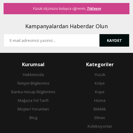
Yüzük ölçünüzü kolayca öğrenin,
Tıklayın
Kampanyalardan Haberdar Olun
KAYDET
Kurumsal
Kategoriler
Hakkımızda
Yüzük
İletişim Bilgilerimiz
Kolye
Banka Hesap Bilgilerimiz
Küpe
Mağaza Yol Tarifi
Hızma
Müşteri Yorumları
Bileklik
Blog
Elmas
Koleksiyonlar