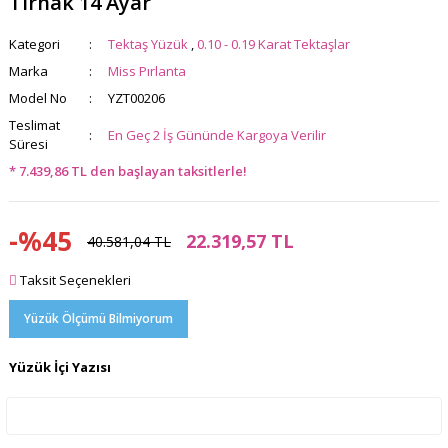
Tırnak 14 Ayar
Kategori
Tektaş Yüzük
,
0.10 - 0.19 Karat Tektaşlar
Marka
Miss Pırlanta
Model No
YZT00206
Teslimat
En Geç 2 İş Gününde Kargoya Verilir
Süresi
* 7.439,86 TL den başlayan taksitlerle!
-%45
22.319,57 TL
40.581,04 TL
Taksit Seçenekleri
Yüzük Ölçümü Bilmiyorum
Yüzük İçi Yazısı