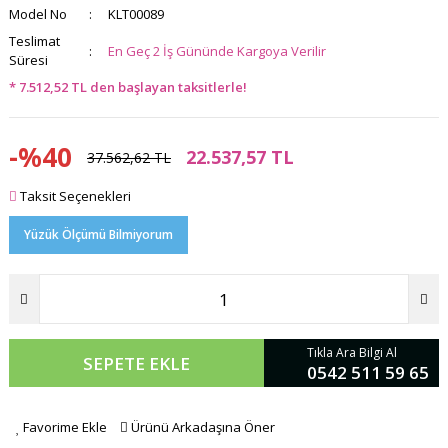
Model No
KLT00089
Teslimat
En Geç 2 İş Gününde Kargoya Verilir
Süresi
* 7.512,52 TL den başlayan taksitlerle!
-%40
22.537,57 TL
37.562,62 TL
Taksit Seçenekleri
Yüzük Ölçümü Bilmiyorum
Tıkla Ara Bilgi Al
SEPETE EKLE
0542 511 59 65
Favorime Ekle
Ürünü Arkadaşına Öner