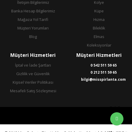
İletişim Bilgilerimiz
Kolye
Banka Hesap Bilgilerimiz
Küpe
Mağaza Yol Tarifi
Hızma
Müşteri Yorumları
Bileklik
Blog
Elmas
Koleksiyonlar
Müşteri Hizmetleri
Müşteri Hizmetleri
İptal ve İade Şartları
0 542 511 59 65
0 212 511 59 65
Gizlilik ve Güvenlik
bilgi@misspirlanta.com
Kişisel Veriler Politikası
Mesafeli Satış Sözleşmesi
Telefon